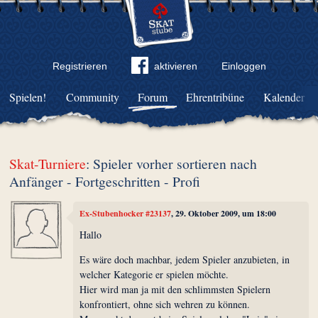
Registrieren
aktivieren
Einloggen
Spielen!
Community
Forum
Ehrentribüne
Kalender
Skat-Turniere
: Spieler vorher sortieren nach
Anfänger - Fortgeschritten - Profi
Ex-Stubenhocker #23137
, 29. Oktober 2009, um 18:00
Hallo
Es wäre doch machbar, jedem Spieler anzubieten, in
welcher Kategorie er spielen möchte.
Hier wird man ja mit den schlimmsten Spielern
konfrontiert, ohne sich wehren zu können.