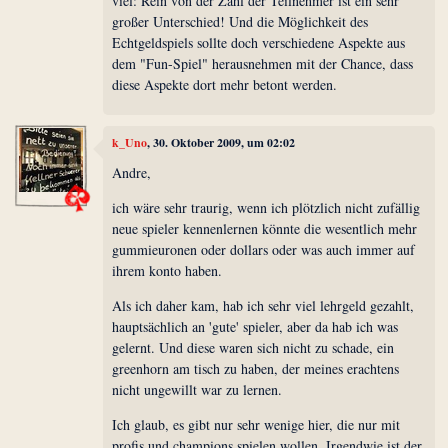
viel: Rein von der Zahl der Teilnehmer ist ein sehr
großer Unterschied! Und die Möglichkeit des
Echtgeldspiels sollte doch verschiedene Aspekte aus
dem "Fun-Spiel" herausnehmen mit der Chance, dass
diese Aspekte dort mehr betont werden.
k_Uno
, 30. Oktober 2009, um 02:02
Andre,
ich wäre sehr traurig, wenn ich plötzlich nicht zufällig
neue spieler kennenlernen könnte die wesentlich mehr
gummieuronen oder dollars oder was auch immer auf
ihrem konto haben.
Als ich daher kam, hab ich sehr viel lehrgeld gezahlt,
hauptsächlich an 'gute' spieler, aber da hab ich was
gelernt. Und diese waren sich nicht zu schade, ein
greenhorn am tisch zu haben, der meines erachtens
nicht ungewillt war zu lernen.
Ich glaub, es gibt nur sehr wenige hier, die nur mit
profis und champions spielen wollen. Irgendwie ist der