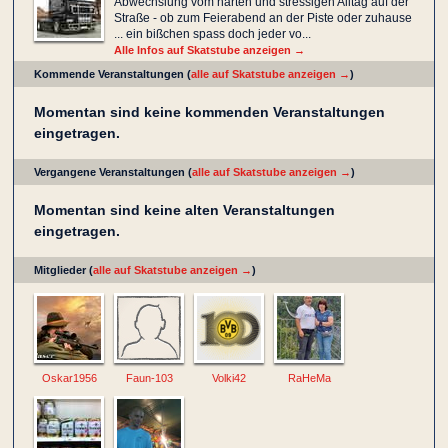
Abwechslung vom harten und stressigen Alltag auf der
Straße - ob zum Feierabend an der Piste oder zuhause
... ein bißchen spass doch jeder vo...
Alle Infos auf Skatstube anzeigen →
Kommende Veranstaltungen (
alle auf Skatstube anzeigen →
)
Momentan sind keine kommenden Veranstaltungen
eingetragen.
Vergangene Veranstaltungen (
alle auf Skatstube anzeigen →
)
Momentan sind keine alten Veranstaltungen
eingetragen.
Mitglieder (
alle auf Skatstube anzeigen →
)
Oskar1956
Faun-103
Volki42
RaHeMa