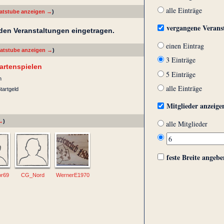
alle Einträge
katstube anzeigen →
)
vergangene Verans
en Veranstaltungen eingetragen.
einen Eintrag
Skatstube anzeigen →
)
3 Einträge
artenspielen
5 Einträge
h
alle Einträge
tartgeld
Mitglieder anzeige
 →
)
alle Mitglieder
feste Breite angebe
or69
CG_Nord
WernerE1970