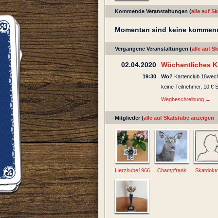
Kommende Veranstaltungen (
alle auf S
Momentan sind keine kommend
Vergangene Veranstaltungen (
alle auf 
02.04.2020
Wöchentliches K
19:30
Wo?
Kartenclub 18wec
keine Teilnehmer, 10 € S
Wegbeschreibung →
Mitglieder (
alle auf Skatstube anzeigen
Herzbube1966
Champfrank
Skatdokt