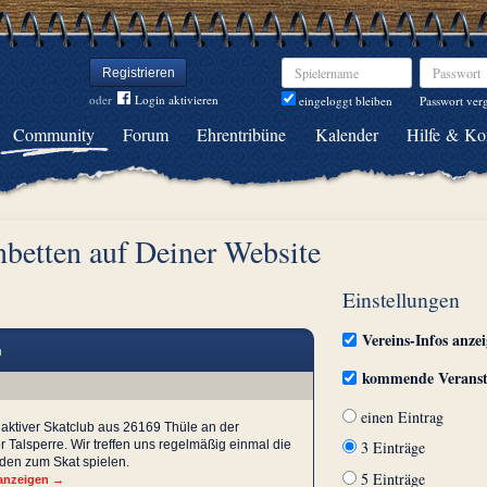
Spielername
Passwort
Registrieren
oder
Login aktivieren
Passwort ver
eingeloggt bleiben
Community
Forum
Ehrentribüne
Kalender
Hilfe & Ko
nbetten auf Deiner Website
Einstellungen
Vereins-Infos anze
h
kommende Veranst
einen Eintrag
aktiver Skatclub aus 26169 Thüle an der
 Talsperre. Wir treffen uns regelmäßig einmal die
3 Einträge
den zum Skat spielen.
5 Einträge
 anzeigen →