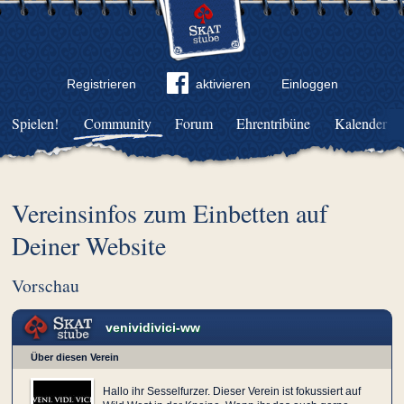
Registrieren
aktivieren
Einloggen
Spielen!
Community
Forum
Ehrentribüne
Kalender
Vereinsinfos zum Einbetten auf
Deiner Website
Vorschau
venividivici-ww
Über diesen Verein
Hallo ihr Sesselfurzer. Dieser Verein ist fokussiert auf