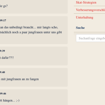
Skat-Strategien
ie gs?
Verbesserungsvorschl
Unterhaltung
 09:17
an das unbedingt braucht... mir langts scho,
Suche
atsächlich noch a paar jungfrauen unter uns gibt
09:39
t dafür??!!
09:40
s mit jungfrauen an zu fangen
 09:46
t hängen... ;-)