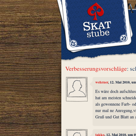
Verbesserungsvorschläge
: s
wehrner
, 12. Mai 2010, u
Es wäre doch aufschlus
hat am meisten schneide
als gewonnene Farb- od
nur mal ne Anregung,vi
Gruß und Gut Blatt an 
takko
, 12. Mai 2010, um 