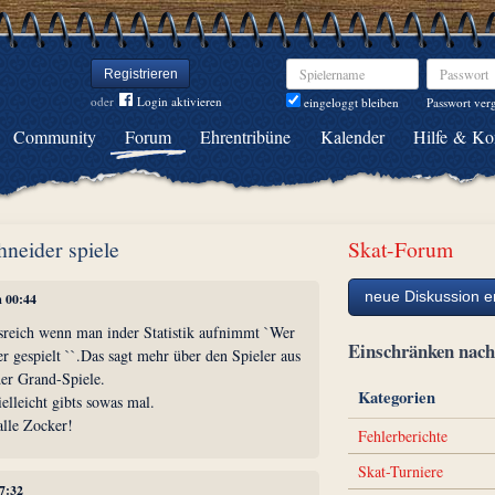
Spielername
Passwort
Registrieren
oder
Login aktivieren
Passwort ver
eingeloggt bleiben
Community
Forum
Ehrentribüne
Kalender
Hilfe & Ko
chneider spiele
Skat-Forum
neue Diskussion er
m 00:44
sreich wenn man inder Statistik aufnimmt `Wer
Einschränken na
r gespielt ``.Das sagt mehr über den Spieler aus
er Grand-Spiele.
Kategorien
elleicht gibts sowas mal.
alle Zocker!
Fehlerberichte
Skat-Turniere
07:32