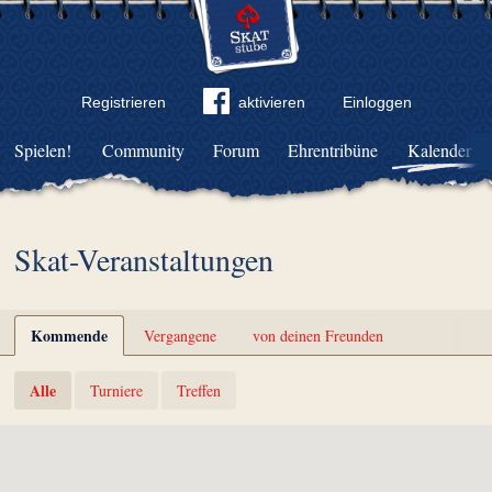
Registrieren
aktivieren
Einloggen
Spielen!
Community
Forum
Ehrentribüne
Kalender
Skat-Veranstaltungen
Kommende
Vergangene
von deinen Freunden
Alle
Turniere
Treffen