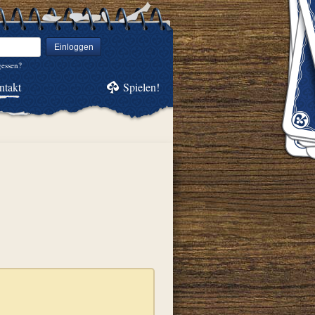
Einloggen
gessen?
ntakt
Spielen!