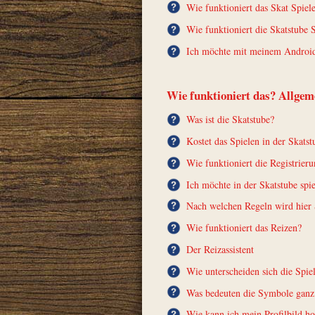
Wie funktioniert das Skat Spie
Wie funktioniert die Skatstube
Ich möchte mit meinem Android
Wie funktioniert das? Allgem
Was ist die Skatstube?
Kostet das Spielen in der Skats
Wie funktioniert die Registrieru
Ich möchte in der Skatstube spi
Nach welchen Regeln wird hier 
Wie funktioniert das Reizen?
Der Reizassistent
Wie unterscheiden sich die Spi
Was bedeuten die Symbole ganz 
Wie kann ich mein Profilbild h