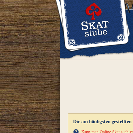
Die am häufigsten gestellten
Kann man Online Skat auch vo