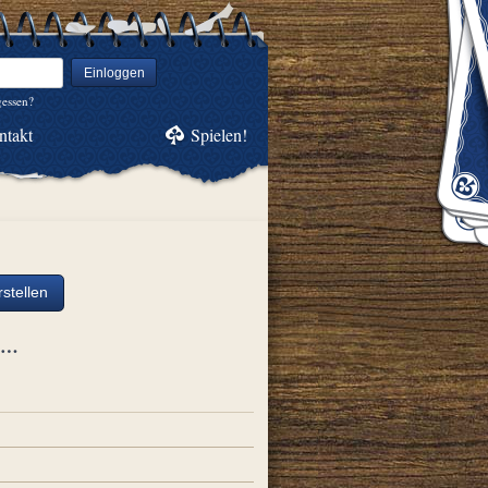
Einloggen
gessen?
ntakt
Spielen!
stellen
ch…