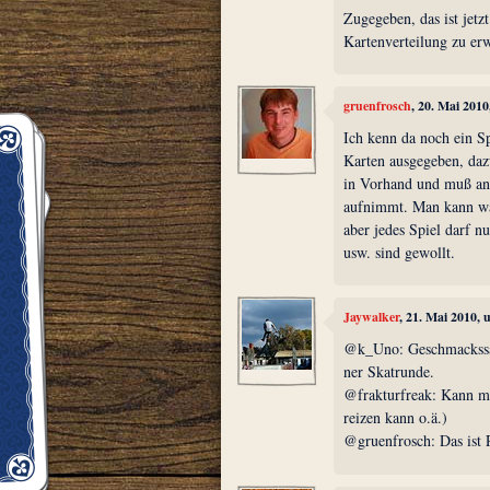
Zugegeben, das ist jetz
Kartenverteilung zu erw
gruenfrosch
, 20. Mai 201
Ich kenn da noch ein S
Karten ausgegeben, daz
in Vorhand und muß ans
aufnimmt. Man kann wä
aber jedes Spiel darf n
usw. sind gewollt.
Jaywalker
, 21. Mai 2010,
@k_Uno: Geschmackssac
ner Skatrunde.
@frakturfreak: Kann ma
reizen kann o.ä.)
@gruenfrosch: Das ist R