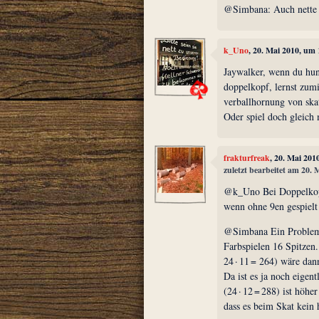
@Simbana: Auch nette I
k_Uno
, 20. Mai 2010, um
Jaywalker, wenn du hund
doppelkopf, lernst zumi
verballhornung von ska
Oder spiel doch gleich 
frakturfreak
, 20. Mai 201
zuletzt bearbeitet am 20.
@k_Uno Bei Doppelkopf
wenn ohne 9en gespielt
@Simbana Ein Problem g
Farbspielen 16 Spitzen
24 · 11 = 264) wäre dan
Da ist es ja noch eigent
(24 · 12 = 288) ist höh
dass es beim Skat kein 