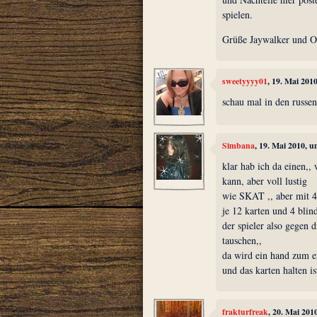
spielen.
Grüße Jaywalker und Oe
sweetyyyy01
, 19. Mai 201
schau mal in den russen
Simbana
, 19. Mai 2010, 
klar hab ich da einen,,
kann, aber voll lustig
wie SKAT ,, aber mit 4
je 12 karten und 4 blin
der spieler also gegen d
tauschen,,
da wird ein hand zum erl
und das karten halten is
frakturfreak
, 20. Mai 201