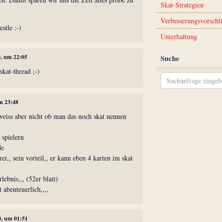
Skat-Strategien
Verbesserungsvorschl
stle :-)
Unterhaltung
0, um 22:05
Suche
skat-thread ;-)
um 23:48
 weiss aber nicht ob man das noch skat nennen
 spielern
de
rei,, sein vorteil,, er kann eben 4 karten im skat
ebnis,,, (52er blatt)
t abenteuerlich,,,,
0, um 01:51