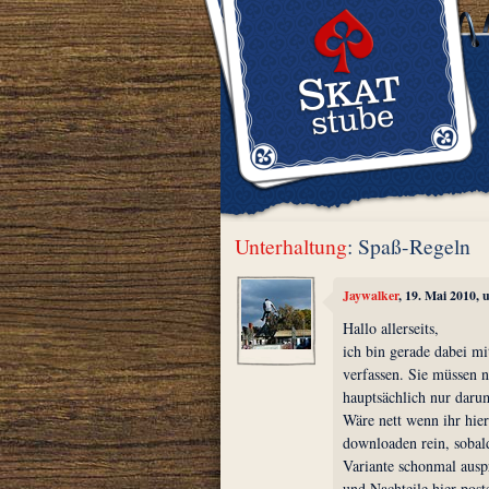
Unterhaltung
: Spaß-Regeln
Jaywalker
, 19. Mai 2010,
Hallo allerseits,
ich bin gerade dabei m
verfassen. Sie müssen ni
hauptsächlich nur darum
Wäre nett wenn ihr hier
downloaden rein, sobal
Variante schonmal auspr
und Nachteile hier post