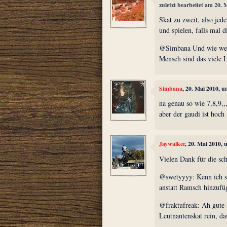
zuletzt bearbeitet am 20.
Skat zu zweit, also je
und spielen, falls mal d
@Simbana Und wie werd
Mensch sind das viele L
Simbana
, 20. Mai 2010, 
na genau so wie 7,8,9,,,
aber der gaudi ist hoch
Jaywalker
, 20. Mai 2010,
Vielen Dank für die sc
@swetyyyy: Kenn ich s
anstatt Ramsch hinzufü
@fraktufreak: Ah gute 
Leutnantenskat rein, das