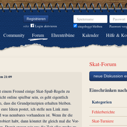
Spielername
Passwort
Registrieren
oder
Login aktivieren
Passwort ver
eingeloggt bleiben
Community
Forum
Ehrentribüne
Kalender
Hilfe & Ko
Skat-Forum
neue Diskussion er
 um 21:09
Einschränken na
it einem Freund einige Skat-Spaß-Regeln zu
cht online spielbar sein, es geht eigentlich
Kategorien
, dass die Grundprinzipien erhalten bleiben.
 eure Ideen postet, ich stelle nen Link zum
Fehlerberichte
d was nennbares vorhandeen ist. Wenn ihr die
Skat-Turniere
obiert habt, dann könntet ihr gleich mal die Vor-
en. Damit sparen wir uns die Zeit alles probe zu