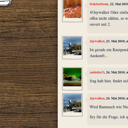
frakturfreak
, 22. Mai 201
@Jaywalker Oder einfac
offen nicht zählen, so 
ouvert mit 2.
Jaywalker
, 23. Mai 2010,
Ist gerade ein Kneipens
Auskunft...
carlotta13
, 24. Mai 2010,
frag halt hier, findet s
Jaywalker
, 24. Mai 2010,
Wird Rammsch wie Null 
Sry für die Frage, ich 