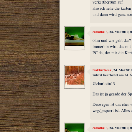
verkertherrum auf
also ich sehe die karte
und dann wird ganz nor
carlotta13
, 24. Mai 2010,
öhm und wie geht das?
immerhin wird das mit 
PC da, der mir die Karte
frakturfreak
, 24. Mai 201
zuletzt bearbeitet am 24.
@charlotta13
Das ist ja gerade der S
Deswegen ist das eher 
weg/gesperrt ist. Alles 
carlotta13
, 24. Mai 2010,