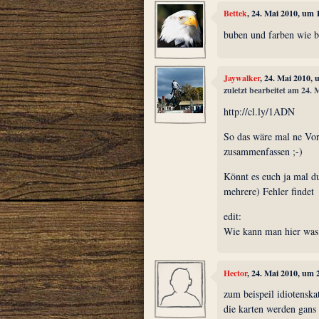
Bettek
, 24. Mai 2010, um 
buben und farben wie b
Jaywalker
, 24. Mai 2010,
zuletzt bearbeitet am 24.
http://cl.ly/1ADN
So das wäre mal ne Vor
zusammenfassen ;-)
Könnt es euch ja mal d
mehrere) Fehler findet
edit:
Wie kann man hier was
Hector
, 24. Mai 2010, um 
zum beispeil idiotenska
die karten werden gans 