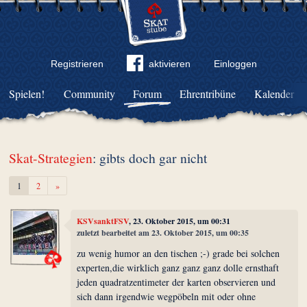
Registrieren
aktivieren
Einloggen
Spielen!
Community
Forum
Ehrentribüne
Kalender
Skat-Strategien
: gibts doch gar nicht
Weiter
1
2
»
KSVsanktFSV
, 23. Oktober 2015, um 00:31
zuletzt bearbeitet am 23. Oktober 2015, um 00:35
zu wenig humor an den tischen ;-) grade bei solchen
experten,die wirklich ganz ganz ganz dolle ernsthaft
jeden quadratzentimeter der karten observieren und
sich dann irgendwie wegpöbeln mit oder ohne