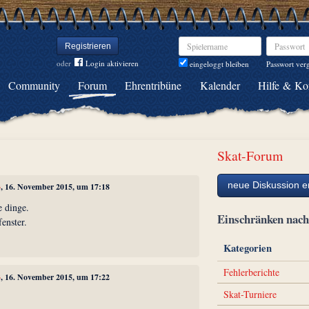
Spielername
Passwort
Registrieren
oder
Login aktivieren
Passwort ver
eingeloggt bleiben
Community
Forum
Ehrentribüne
Kalender
Hilfe & Ko
Skat-Forum
neue Diskussion er
3
, 16. November 2015, um 17:18
e dinge.
Einschränken na
fenster.
Kategorien
Fehlerberichte
3
, 16. November 2015, um 17:22
Skat-Turniere