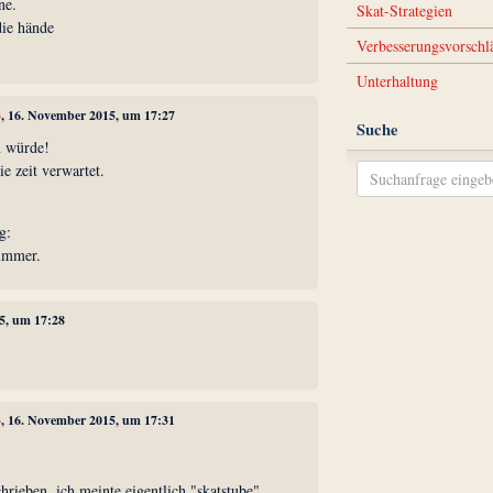
ne.
Skat-Strategien
die hände
Verbesserungsvorschl
Unterhaltung
3
, 16. November 2015, um 17:27
Suche
n würde!
e zeit verwartet.
g:
nummer.
5, um 17:28
3
, 16. November 2015, um 17:31
hrieben, ich meinte eigentlich "skatstube".