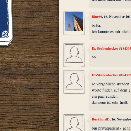
Bine60
, 16. November 201
tscha,
ich konnte es mir nicht
Ex-Stubenhocker #18430
^^
Ex-Stubenhocker #18430
so vergebliche stunden.
worte finden auf dem gl
ein paar runden.
das neue ist sehr heiß.
BurkhardD
, 16. Novembe
bin privatpatient - geht 