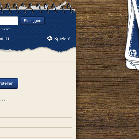
Einloggen
gessen?
ntakt
Spielen!
stellen
ch…