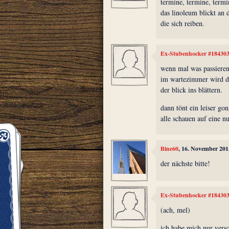
termine, termine, termi
das linoleum blickt an 
die sich reiben.
Ex-Stubenhocker #18430
wenn mal was passiere
im wartezimmer wird di
der blick ins blättern.
dann tönt ein leiser gon
alle schauen auf eine 
Bine60
, 16. November 201
der nächste bitte!
Ex-Stubenhocker #18430
(ach, mel)
ich habe mich nur versc