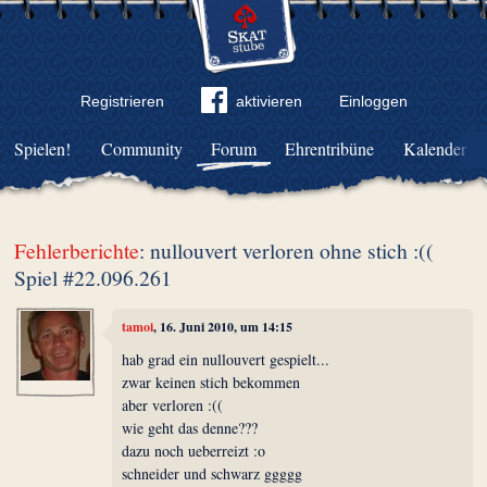
Registrieren
aktivieren
Einloggen
Spielen!
Community
Forum
Ehrentribüne
Kalender
Fehlerberichte
: nullouvert verloren ohne stich :((
Spiel #22.096.261
tamoi
, 16. Juni 2010, um 14:15
hab grad ein nullouvert gespielt...
zwar keinen stich bekommen
aber verloren :((
wie geht das denne???
dazu noch ueberreizt :o
schneider und schwarz ggggg