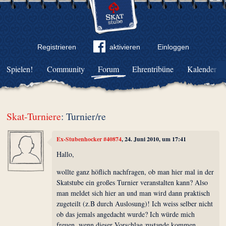
Registrieren
aktivieren
Einloggen
Spielen!
Community
Forum
Ehrentribüne
Kalender
Skat-Turniere
: Turnier/re
Ex-Stubenhocker #40874
, 24. Juni 2010, um 17:41
Hallo,
wollte ganz höflich nachfragen, ob man hier mal in der
Skatstube ein großes Turnier veranstalten kann? Also
man meldet sich hier an und man wird dann praktisch
zugeteilt (z.B durch Auslosung)! Ich weiss selber nicht
ob das jemals angedacht wurde? Ich würde mich
freuen, wenn dieser Vorschlag zustande kommen