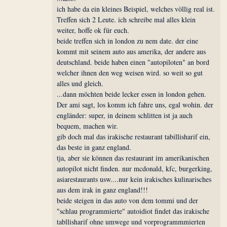
ich habe da ein kleines Beispiel, welches völlig real ist.
Treffen sich 2 Leute. ich schreibe mal alles klein
weiter, hoffe ok für euch.
beide treffen sich in london zu nem date. der eine
kommt mit seinem auto aus amerika, der andere aus
deutschland. beide haben einen "autopiloten" an bord
welcher ihnen den weg weisen wird. so weit so gut
alles und gleich.
...dann möchten beide lecker essen in london gehen.
Der ami sagt, los komm ich fahre uns, egal wohin. der
engländer: super, in deinem schlitten ist ja auch
bequem, machen wir.
gib doch mal das irakische restaurant tabillisharif ein,
das beste in ganz england.
tja, aber sie können das restaurant im amerikanischen
autopilot nicht finden. nur mcdonald, kfc, burgerking,
asiarestaurants usw....nur kein irakisches kulinarisches
aus dem irak in ganz england!!!
beide steigen in das auto von dem tommi und der
"schlau programmierte" autoidiot findet das irakische
tabllisharif ohne umwege und vorprogrammmierten