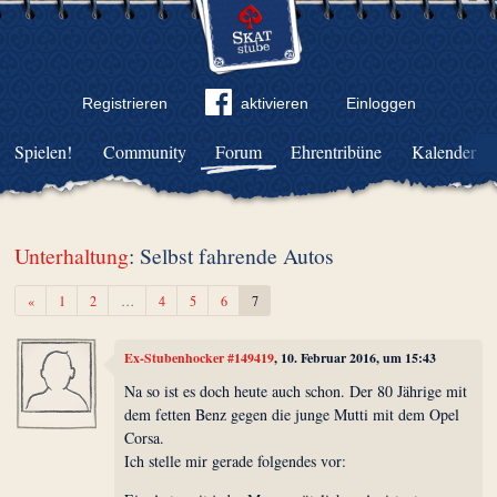
Registrieren
aktivieren
Einloggen
Spielen!
Community
Forum
Ehrentribüne
Kalender
Unterhaltung
: Selbst fahrende Autos
Zurück
«
1
2
…
4
5
6
7
Ex-Stubenhocker #149419
, 10. Februar 2016, um 15:43
Na so ist es doch heute auch schon. Der 80 Jährige mit
dem fetten Benz gegen die junge Mutti mit dem Opel
Corsa.
Ich stelle mir gerade folgendes vor: