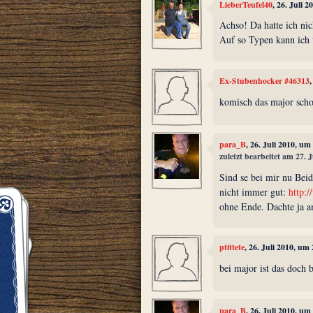
LieberTeufel40
, 26. Juli 
Achso! Da hatte ich nic
Auf so Typen kann ich 
Ex-Stubenhocker #46313
komisch das major schon
para_B
, 26. Juli 2010, um
zuletzt bearbeitet am 27. 
Sind se bei mir nu Bei
nicht immer gut:
http:
ohne Ende. Dachte ja am
ptittete
, 26. Juli 2010, um
bei major ist das doch 
para_B
, 26. Juli 2010, um