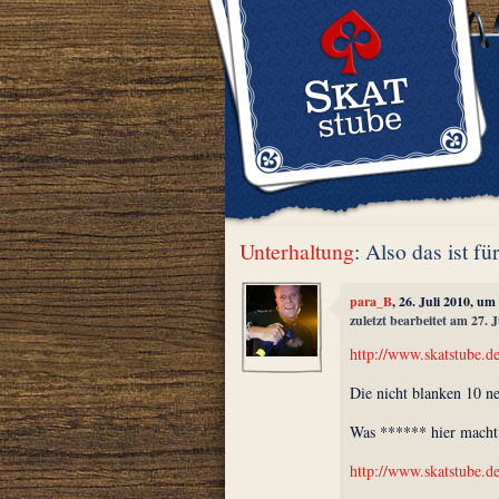
Unterhaltung
: Also das ist f
para_B
, 26. Juli 2010, um
zuletzt bearbeitet am 27. 
http://www.skatstube.d
Die nicht blanken 10 n
Was ****** hier macht 
http://www.skatstube.d