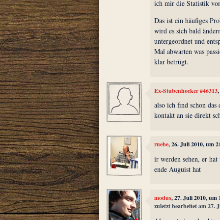
ich mir die Statistik vo
Das ist ein häufiges Pr
wird es sich bald änder
untergeordnet und ents
Mal abwarten was passier
klar betrügt.
Ex-Stubenhocker #46313
also ich find schon das
kontakt an sie direkt 
ruebe
, 26. Juli 2010, um 2
ir werden sehen, er hat
ende Auguist hat
modus
, 27. Juli 2010, um
zuletzt bearbeitet am 27. 