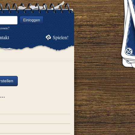
Einloggen
gessen?
ntakt
Spielen!
stellen
ch…