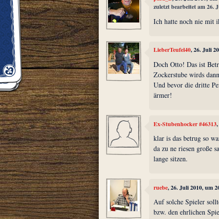
zuletzt bearbeitet am 26. 
Ich hatte noch nie mit i
LieberTeufel40
, 26. Juli 
Doch Otto! Das ist Betr
Zockerstube wirds dann
Und bevor die dritte Pe
ärmer!
Ex-Stubenhocker #46313
klar is das betrug so w
da zu ne riesen große s
lange sitzen.
ruebe
, 26. Juli 2010, um 2
Auf solche Spieler sol
bzw. den ehrlichen Spi