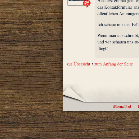
Also erst einmal geht es
das Kontakformular ans
öffentlichen Anprangeru
Ich schaue mir den Fall
Wenn man uns schreibt
und wir schauen uns auc
fliegt!
zur Übersicht
•
zum Anfang der Seite
iPhone/iPad