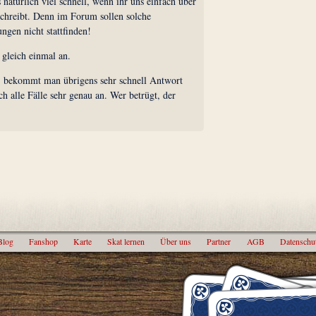
 natürlich viel schnell, wenn ihr uns einfach über
chreibt. Denn im Forum sollen solche
ngen nicht stattfinden!
 gleich einmal an.
, bekommt man übrigens sehr schnell Antwort
h alle Fälle sehr genau an. Wer betrügt, der
Blog
Fanshop
Karte
Skat lernen
Über uns
Partner
AGB
Datenschu