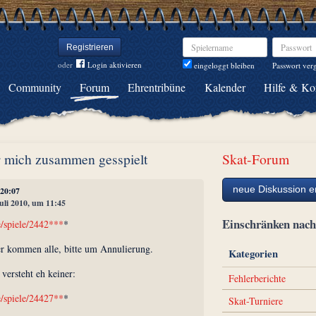
Spielername
Passwort
Registrieren
oder
Login aktivieren
Passwort ver
eingeloggt bleiben
Community
Forum
Ehrentribüne
Kalender
Hilfe & Ko
ür mich zusammen gesspielt
Skat-Forum
neue Diskussion er
 20:07
Juli 2010, um 11:45
Einschränken na
e/spiele/2442***
*
er kommen alle, bitte um Annulierung.
Kategorien
versteht eh keiner:
Fehlerberichte
e/spiele/24427**
*
Skat-Turniere