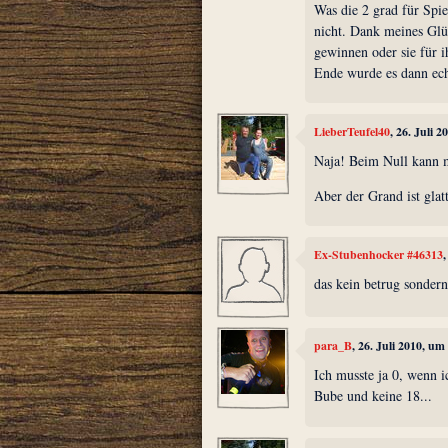
Was die 2 grad für Spi
nicht. Dank meines Glü
gewinnen oder sie für 
Ende wurde es dann echt
LieberTeufel40
, 26. Juli 
Naja! Beim Null kann m
Aber der Grand ist glat
Ex-Stubenhocker #46313
das kein betrug sondern
para_B
, 26. Juli 2010, um
Ich musste ja 0, wenn 
Bube und keine 18...