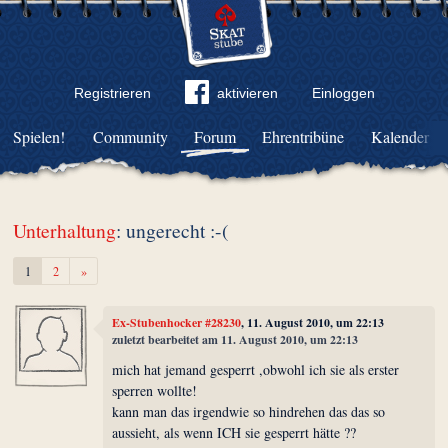
Registrieren
aktivieren
Einloggen
Spielen!
Community
Forum
Ehrentribüne
Kalender
Unterhaltung
: ungerecht :-(
Weiter
1
2
»
Ex-Stubenhocker #28230
, 11. August 2010, um 22:13
zuletzt bearbeitet am 11. August 2010, um 22:13
mich hat jemand gesperrt ,obwohl ich sie als erster
sperren wollte!
kann man das irgendwie so hindrehen das das so
aussieht, als wenn ICH sie gesperrt hätte ??