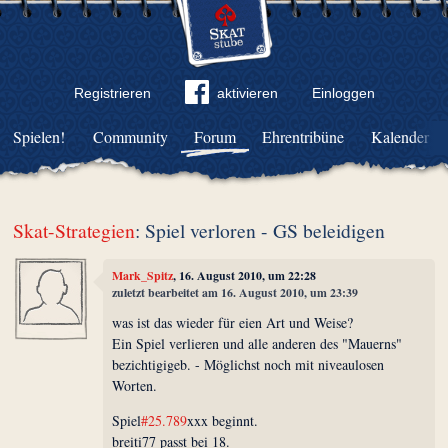
Registrieren
aktivieren
Einloggen
Spielen!
Community
Forum
Ehrentribüne
Kalender
Skat-Strategien
: Spiel verloren - GS beleidigen
Mark_Spitz
, 16. August 2010, um 22:28
zuletzt bearbeitet am 16. August 2010, um 23:39
was ist das wieder für eien Art und Weise?
Ein Spiel verlieren und alle anderen des "Mauerns"
bezichtigigeb. - Möglichst noch mit niveaulosen
Worten.
Spiel
#25.789
xxx beginnt.
breiti77 passt bei 18.