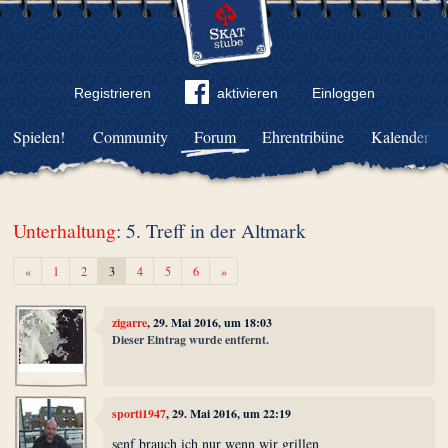
Registrieren
aktivieren
Einloggen
Spielen!
Community
Forum
Ehrentribüne
Kalender
Unterhaltung
: 5. Treff in der Altmark
Zurück
Weiter
«
1
2
3
4
5
6
»
zigarre
, 29. Mai 2016, um 18:03
Dieser Eintrag wurde entfernt.
sporti1947
, 29. Mai 2016, um 22:19
senf brauch ich nur wenn wir grillen