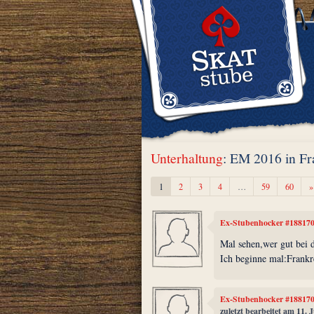
Unterhaltung
: EM 2016 in Fr
1
2
3
4
…
59
60
»
Ex-Stubenhocker #18817
Mal sehen,wer gut bei d
Ich beginne mal:Frank
Ex-Stubenhocker #18817
zuletzt bearbeitet am 11. 