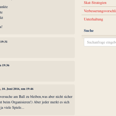
Skat-Strategien
Punkte
Verbesserungsvorschl
te
nkt
Unterhaltung
a!
Suche
 19:31
um 19:36
0
, 10. Juni 2016, um 19:46
,versuche am Ball zu bleiben,was aber nicht sicher
nt beim Organisieren!) Aber jeder merkt es sich
 ja viele Spiele...