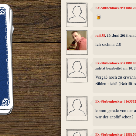
Ex-Stubenhocker #18817
rai438
, 10. Juni 2016, um
Ich sachma 2:0
Ex-Stubenhocker #18817
zuletzt bearbeitet am 10. 
Vergaß noch zu erwähne
zählen nicht! (Betrifft 
Ex-Stubenhocker #16355
komm gerade von der ar
war der anpfiff schon?
Ex-Stubenhocker #18817