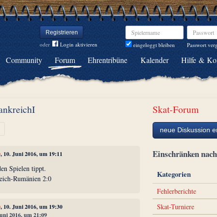
Spielername
Passwort
Registrieren
oder
Login aktivieren
Passwort ver
eingeloggt bleiben
Community
Forum
Ehrentribüne
Kalender
Hilfe & Ko
ankreichI
Skat-Forum
Weiter
neue Diskussion er
Einschränken na
0
, 10. Juni 2016, um 19:11
en Spielen tippt.
Kategorien
reich-Rumänien 2:0
Fehlerberichte
Skat-Turniere
0
, 10. Juni 2016, um 19:30
Juni 2016, um 21:09