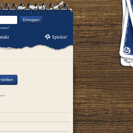
Einloggen
gessen?
ntakt
Spielen!
stellen
ch…