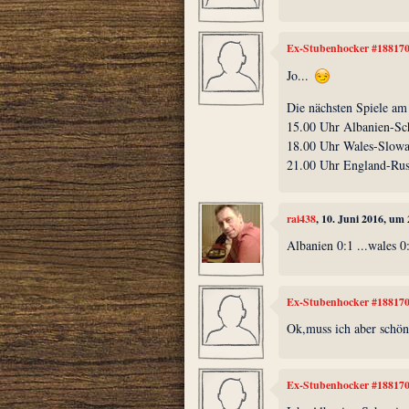
Ex-Stubenhocker #18817
Jo...
Die nächsten Spiele am
15.00 Uhr Albanien-Sc
18.00 Uhr Wales-Slowa
21.00 Uhr England-Rus
rai438
, 10. Juni 2016, um
Albanien 0:1 ...wales 0
Ex-Stubenhocker #18817
Ok,muss ich aber schön 
Ex-Stubenhocker #18817