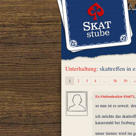
Unterhaltung
: skattreffen in 
1
2
3
4
…
58
59
»
Ex-Stubenhocker #16671
so nun ist es soweit. d
ich möchte das skattref
kaiserstuhl bei freiburg
unser turnier wird im g