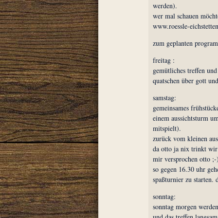
werden).
wer mal schauen möchte
www.roessle-eichstetten
zum geplanten progra
freitag :
gemütliches treffen un
quatschen über gott und
samstag:
gemeinsames frühstücke
einem aussichtsturm um
mitspielt).
zurück vom kleinen ausf
da otto ja nix trinkt wi
mir versprochen otto ;-))
so gegen 16.30 uhr geh
spaßturnier zu starten. 
sonntag:
sonntag morgen werden
und das treffen langsam 