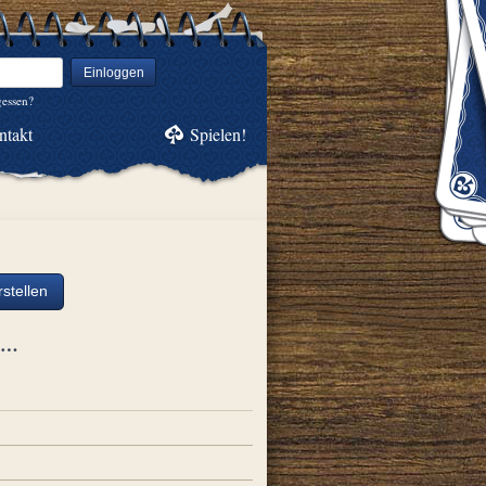
Einloggen
gessen?
ntakt
Spielen!
stellen
ch…