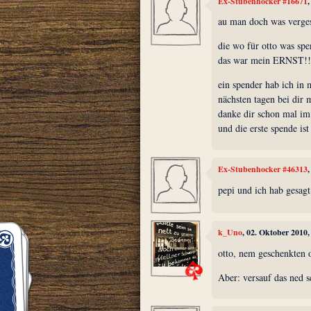
Ex-Stubenhocker #16671
au man doch was verge
die wo für otto was spe
das war mein ERNST!!!
ein spender hab ich in
nächsten tagen bei dir 
danke dir schon mal im
und die erste spende is
Ex-Stubenhocker #46313
pepi und ich hab gesagt
k_Uno
, 02. Oktober 2010
otto, nem geschenkten o
Aber: versauf das ned sc