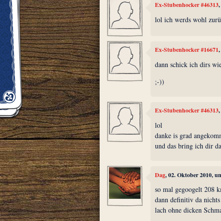
Ex-Stubenhocker #46313
lol ich werds wohl zur
Ex-Stubenhocker #16671
dann schick ich dirs wi
;-))
Ex-Stubenhocker #46313
lol
danke is grad angekomm
und das bring ich dir d
Dag
, 02. Oktober 2010, u
so mal gegoogelt 208 km
dann definitiv da nicht
lach ohne dicken Schmat