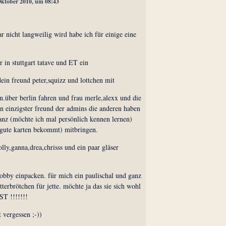
 Oktober 2010, um 08:43
ar nicht langweilig wird habe ich für einige eine
 in stuttgart tatave und ET ein
dein freund peter,squizz und lottchen mit
n.über berlin fahren und frau merle,alexx und die
in einzigster freund der admins die anderen haben
ranz (möchte ich mal persönlich kennen lernen)
gute karten bekommt) mitbringen.
olly,ganna,drea,chrisss und ein paar gläser
 nobby einpacken. für mich ein paulischal und ganz
erbrötchen für jette. möchte ja das sie sich wohl
ST !!!!!!!
 vergessen ;-))