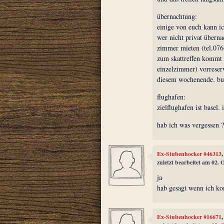
übernachtung:
einige von euch kann ic
wer nicht privat überna
zimmer mieten (tel.0766
zum skattreffen kommt 
einzelzimmer) vorreser
diesem wochenende. b
flughafen:
zielflughafen ist basel.
hab ich was vergessen 
Ex-Stubenhocker #46313
zuletzt bearbeitet am 02.
ja
hab gesagt wenn ich k
Ex-Stubenhocker #16671