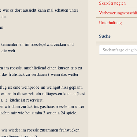
Skat-Strategien
 wie es dort aussieht kann mal schauen unter
Verbesserungsvorschl
.de.
Unterhaltung
mm:
Suche
d kennenlernen im roessle,etwas zocken und
 die welt.
n im roessle. anschließend einen kurzen trip zu
 das frühstück zu verdauen ( wenn das wetter
lug ist eine weinprobe im weingut hiss geplant.
r er uns in dieser zeit ein mittagessen kochen (hast
...). küche ist reserviert.
en wir dann zurück ins gasthaus roessle um unser
dachte mir wie bei simba 3 serien a 24 spiele.
 wir wieder im roessle zusammen frühstücken
ausklingen lassen :-((.