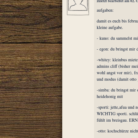
zuletzt bearbeitet am 02.
aufgaben:
damit es euch bis febru
kleine aufgabe.
- kuno: du sammelst mir
- egon: du bringst mir 
-whitey: kleinbus miete
admins cliff (bisher me
wohl angst vor mir), f
und modus (damit otto 
-simba: du bringst mir 
heidehonig mit
-sporti: jette,afua und
WICHTIG sporti. schlütt
fühlt im breisgau. ERN
-otto: kochschürze nicht