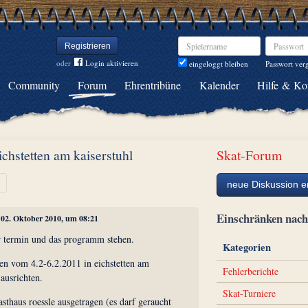
Spielername
Passwort
Registrieren
oder
Login aktivieren
Passwort ver
eingeloggt bleiben
Community
Forum
Ehrentribüne
Kalender
Hilfe & Ko
eichstetten am kaiserstuhl
Skat-Forum
Weiter
neue Diskussion er
Einschränken na
, 02. Oktober 2010, um 08:21
er termin und das programm stehen.
Kategorien
fen vom 4.2-6.2.2011 in eichstetten am
Fehlerberichte
 ausrichten.
Skat-Turniere
asthaus roessle ausgetragen (es darf geraucht