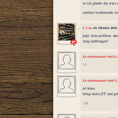
so ich glaube das wars e
schönes wochenende wü
k_Uno
, 02. Oktober 2010
pepi, kein problem, ape
zeug mitbringen?
Ex-Stubenhocker #46313
:-)
Ex-Stubenhocker #16671
nö kuno.
bring tatave,ET und gut
;-))