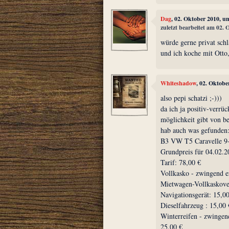
Dag
, 02. Oktober 2010, u
zuletzt bearbeitet am 02.
würde gerne privat schl
und ich koche mit Otto,
Whiteshadow
, 02. Oktobe
also pepi schatzi ;-)))
da ich ja positiv-verrü
möglichkeit gibt von be
hab auch was gefunden
B3 VW T5 Caravelle 9-
Grundpreis für 04.02.2
Tarif: 78,00 €
Vollkasko - zwingend e
Mietwagen-Vollkaskover
Navigationsgerät: 15,00 
Dieselfahrzeug : 15,00 
Winterreifen - zwingen
25,00 €