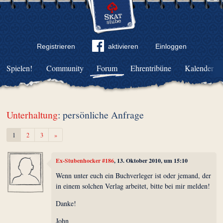
Registrieren
aktivieren
Einloggen
Spielen!
Community
Forum
Ehrentribüne
Kalender
Unterhaltung
: persönliche Anfrage
Weiter
1
2
3
»
Ex-Stubenhocker #186
, 13. Oktober 2010, um 15:10
Wenn unter euch ein Buchverleger ist oder jemand, der
in einem solchen Verlag arbeitet, bitte bei mir melden!
Danke!
John