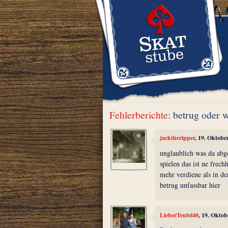
Fehlerberichte
: betrug oder 
jacktheripper
, 19. Oktobe
unglaublich was da ab
spielen das ist ne frech
mehr verdiene als in der
betrug unfassbar hier
LieberTeufel40
, 19. Okto