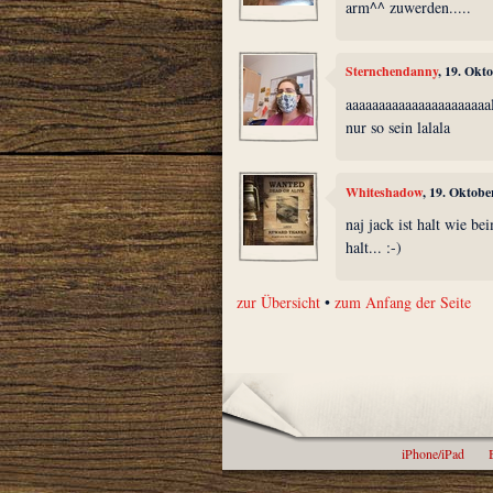
arm^^ zuwerden.....
Sternchendanny
, 19. Okt
aaaaaaaaaaaaaaaaaaaaaal
nur so sein lalala
Whiteshadow
, 19. Oktobe
naj jack ist halt wie be
halt... :-)
zur Übersicht
•
zum Anfang der Seite
iPhone/iPad