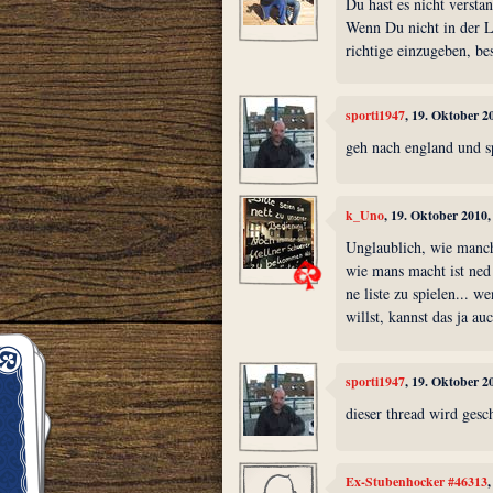
Du hast es nicht versta
Wenn Du nicht in der La
richtige einzugeben, be
sporti1947
, 19. Oktober 2
geh nach england und sp
k_Uno
, 19. Oktober 2010
Unglaublich, wie manch e
wie mans macht ist ned r
ne liste zu spielen... w
willst, kannst das ja au
sporti1947
, 19. Oktober 2
dieser thread wird gesc
Ex-Stubenhocker #46313