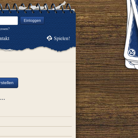
Einloggen
gessen?
ntakt
Spielen!
stellen
ch…