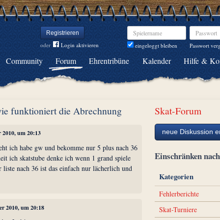
Spielername
Passwort
Registrieren
oder
Login aktivieren
Passwort ver
eingeloggt bleiben
Community
Forum
Ehrentribüne
Kalender
Hilfe & Ko
wie funktioniert die Abrechnung
Skat-Forum
neue Diskussion er
r 2010, um 20:13
geht ich habe gw und bekomme nur 5 plus nach 36
Einschränken na
heit ich skatstube denke ich wenn 1 grand spiele
 liste nach 36 ist das einfach nur lächerlich und
Kategorien
Fehlerberichte
ber 2010, um 20:18
Skat-Turniere