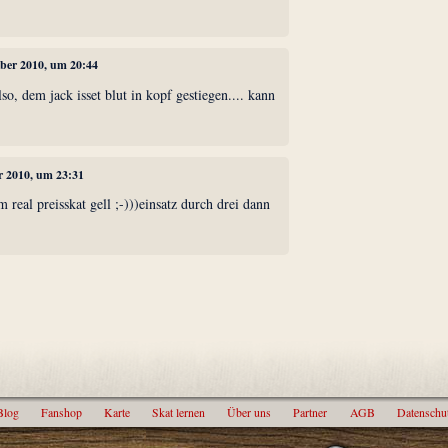
ober 2010, um 20:44
so, dem jack isset blut in kopf gestiegen.... kann
r 2010, um 23:31
im real preisskat gell ;-)))einsatz durch drei dann
Blog
Fanshop
Karte
Skat lernen
Über uns
Partner
AGB
Datenschu