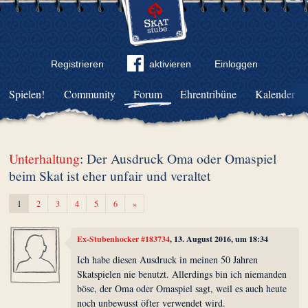
Registrieren
aktivieren
Einloggen
Spielen!
Community
Forum
Ehrentribüne
Kalender
Unterhaltung
: Der Ausdruck Oma oder Omaspiel
beim Skat ist eher unfair und veraltet
Weiter
1
2
3
4
5
6
»
Ex-Stubenhocker #183734
, 13. August 2016, um 18:34
Ich habe diesen Ausdruck in meinen 50 Jahren
Skatspielen nie benutzt. Allerdings bin ich niemanden
böse, der Oma oder Omaspiel sagt, weil es auch heute
noch unbewusst öfter verwendet wird.