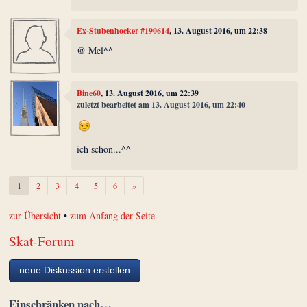
Ex-Stubenhocker #190614
, 13. August 2016, um 22:38
@ Mel^^
Bine60
, 13. August 2016, um 22:39
zuletzt bearbeitet am 13. August 2016, um 22:40
ich schon...^^
Weiter
1
2
3
4
5
6
»
zur Übersicht
•
zum Anfang der Seite
Skat-Forum
neue Diskussion erstellen
Einschränken nach…