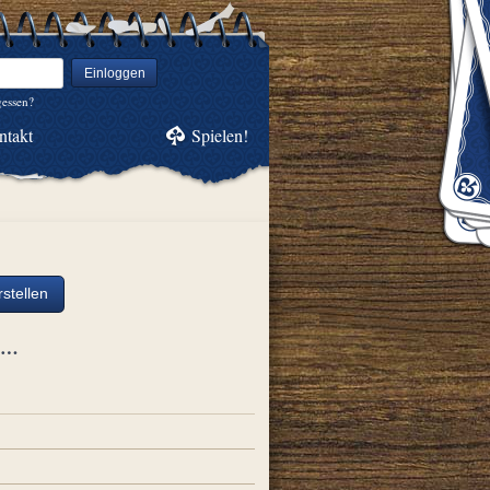
Einloggen
gessen?
ntakt
Spielen!
stellen
ch…