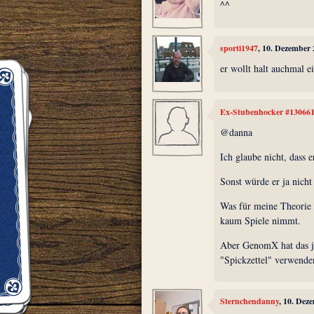
^^
sporti1947
, 10. Dezember
er wollt halt auchmal e
Ex-Stubenhocker #13066
@danna
Ich glaube nicht, dass e
Sonst würde er ja nicht 
Was für meine Theorie s
kaum Spiele nimmt.
Aber GenomX hat das ja s
"Spickzettel" verwende
Sternchendanny
, 10. Dez