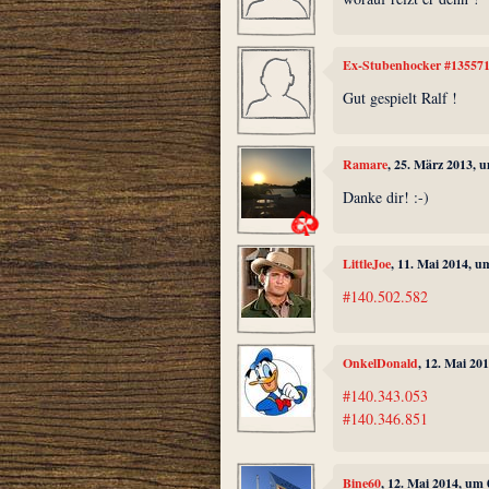
Ex-Stubenhocker #13557
Gut gespielt Ralf !
Ramare
, 25. März 2013, 
Danke dir! :-)
LittleJoe
, 11. Mai 2014, u
#140.502.582
OnkelDonald
, 12. Mai 20
#140.343.053
#140.346.851
Bine60
, 12. Mai 2014, um