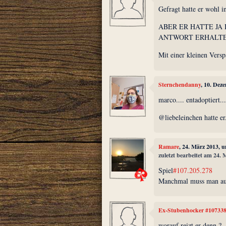
Gefragt hatte er wohl i
ABER ER HATTE JA
ANTWORT ERHALTEN
Mit einer kleinen Verspä
Sternchendanny
, 10. Dez
marco.... entadoptiert...
@liebeleinchen hatte er.
Ramare
, 24. März 2013, 
zuletzt bearbeitet am 24.
Spiel
#107.205.278
Manchmal muss man auc
Ex-Stubenhocker #10733
worauf reizt er denn ?