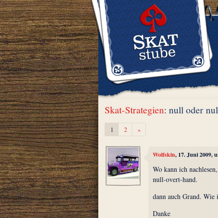
Skat-Strategien
: null oder nul
Weiter
1
2
»
Wolfskin
, 17. Juni 2009, 
Wo kann ich nachlesen,
null-overt-hand.
dann auch Grand. Wie is
Danke