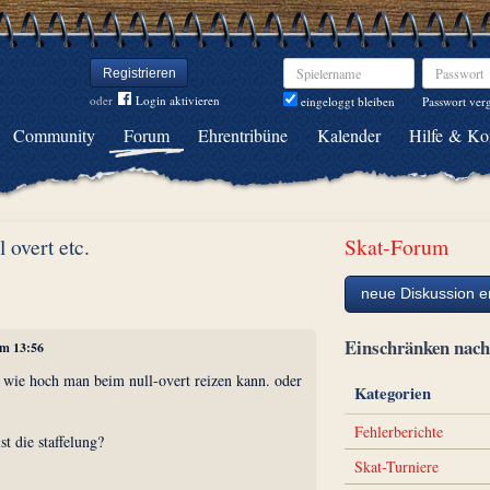
Spielername
Passwort
Registrieren
oder
Login aktivieren
Passwort ver
eingeloggt bleiben
Community
Forum
Ehrentribüne
Kalender
Hilfe & Ko
l overt etc.
Skat-Forum
neue Diskussion er
Einschränken na
um 13:56
 wie hoch man beim null-overt reizen kann. oder
Kategorien
Fehlerberichte
t die staffelung?
Skat-Turniere