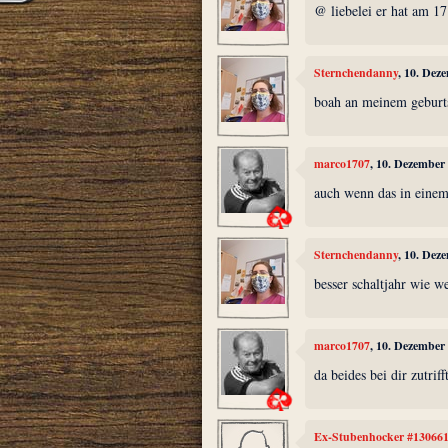
@ liebelei er hat am 1
Sternchendanny
, 10. Dez
boah an meinem geburt
marco1707
, 10. Dezember
auch wenn das in einem
Sternchendanny
, 10. Dez
besser schaltjahr wie w
marco1707
, 10. Dezember
da beides bei dir zutrif
Ex-Stubenhocker #13066