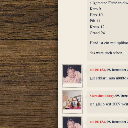
allgemeine Farb/ spielw
Karo 9
Herz 10
Pik 11
Kreuz 12
Grand 24
Hand ist ein multiplika
das wars auch schon ...
mh201152
, 09. Dezember 
gut erklärt, nun müßte 
Sternchendanny
, 09. Dez
ich glaub seit 2009 wei
mh201152
, 09. Dezember 