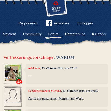
Registrieren
aktivieren
Einloggen
Spielen!
Community
Forum
Ehrentribüne
Kalender
Verbesserungsvorschläge
: WARUM
voll-krass
, 23. Oktober 2016, um 07:42
....
Ex-Stubenhocker #199061
, 23. Oktober 2016, um 07:45
Da ist ein ganz armer Mensch am Werk.