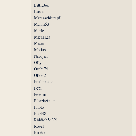
LittleJoe
Lurde
Mamaschlumpf
Manni53
Merle
Michi123
Mizie
Modus
Nikojan
Olly
Oschi74
Otto32
Paulemausi
Pepi
Peterm
Pforzheimer
Photo
Rai438
Riddick54321
Rose1
Ruebe