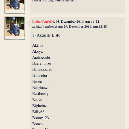
Dieser Eintrag wurde entfernt.
LieberTeufel40
, 05. Dezember 2010, um 16:24
zuletzt bearbeitet am 29. Dezember 2010, um 12:48
1) Aktuelle Liste
Akliba
Akoya
AndiKoebi
Baerentatze
Bamboozled
Bamsebo
Beeee
Belgloewe
Besthecky
Bettek
Bigheinz
Billy68
Bonny123
Bonzo