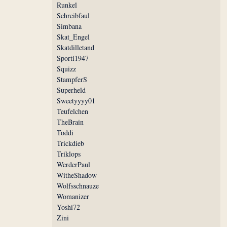
Runkel
Schreibfaul
Simbana
Skat_Engel
Skatdilletand
Sporti1947
Squizz
StampferS
Superheld
Sweetyyyy01
Teufelchen
TheBrain
Toddi
Trickdieb
Triklops
WerderPaul
WitheShadow
Wolfsschnauze
Womanizer
Yoshi72
Zini