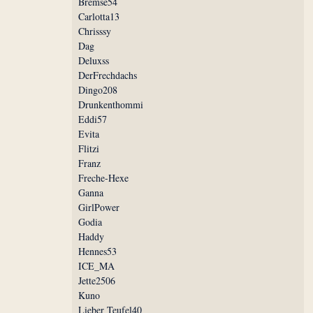
Bremse54
Carlotta13
Chrisssy
Dag
Deluxss
DerFrechdachs
Dingo208
Drunkenthommi
Eddi57
Evita
Flitzi
Franz
Freche-Hexe
Ganna
GirlPower
Godia
Haddy
Hennes53
ICE_MA
Jette2506
Kuno
Lieber Teufel40