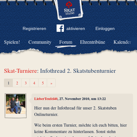
Registrieren
aktivieren
Einloggen
Spielen!
Community
Forum
Ehrentribüne
Kalender
Skat-Turniere
: Infothread 2. Skatstubenturnier
Weiter
1
2
3
4
5
»
LieberTeufel40
, 27. November 2010, um 13:22
Hier nun der Infothread für unser 2. Skatstuben
Onlineturnier.
Wie beim ersten Turnier, möchte ich euch bitten, hier
keine Kommentare zu hinterlassen. Sonst stehn