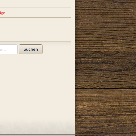
äge
Suchen