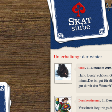
Unterhaltung
: der winter
toddi
, 01. Dezember 2010
Hallo Leute!Schönen G
minus.Das ist gut für 
gut durch den Winter!G
Drunkenthommi
, 01. De
Verschneit liegt rings d