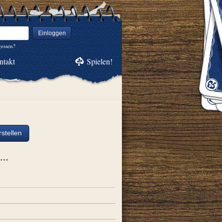
Einloggen
gessen?
ntakt
Spielen!
stellen
ch…