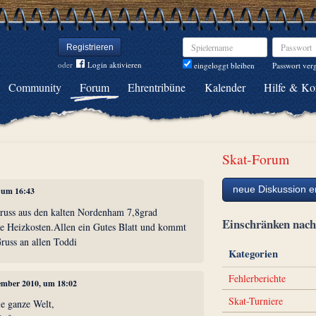
Spielername
Passwort
Registrieren
oder
Login aktivieren
Passwort ver
eingeloggt bleiben
Community
Forum
Ehrentribüne
Kalender
Hilfe & Ko
Skat-Forum
neue Diskussion er
, um 16:43
russ aus den kalten Nordenham 7,8grad
Einschränken na
die Heizkosten.Allen ein Gutes Blatt und kommt
russ an allen Toddi
Kategorien
Fehlerberichte
zember 2010, um 18:02
Skat-Turniere
ie ganze Welt,