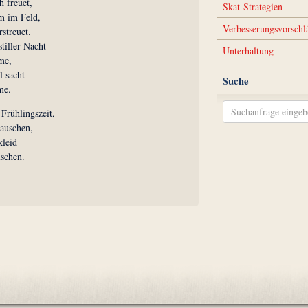
h freuet,
Skat-Strategien
um im Feld,
Verbesserungsvorschl
rstreuet.
tiller Nacht
Unterhaltung
me,
l sacht
Suche
me.
Frühlingszeit,
auschen,
kleid
schen.