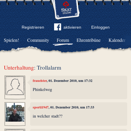
Registrieren
aktivieren
Einloggen
Spielen!
Community
Forum
Ehrentribüne
Kalender
Unterhaltung
: Trollalarm
frauelster
, 01. Dezember 2010, um 17:32
Phinkelweg
sporti1947
, 01. Dezember 2010, um 17:33
in welcher stadt??