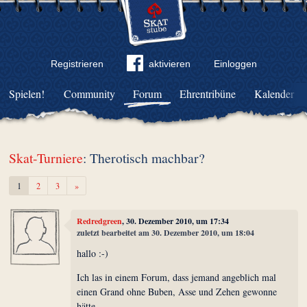
Registrieren
aktivieren
Einloggen
Spielen!
Community
Forum
Ehrentribüne
Kalender
Skat-Turniere
: Therotisch machbar?
Weiter
1
2
3
»
Redredgreen
, 30. Dezember 2010, um 17:34
zuletzt bearbeitet am 30. Dezember 2010, um 18:04
hallo :-)
Ich las in einem Forum, dass jemand angeblich mal
einen Grand ohne Buben, Asse und Zehen gewonne
hätte