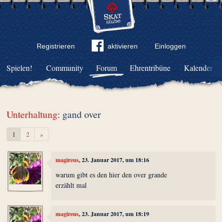
Registrieren
aktivieren
Einloggen
Spielen!
Community
Forum
Ehrentribüne
Kalender
Unterhaltung
: gand over
Weiter
1
2
»
magireus
, 23. Januar 2017, um 18:16
warum gibt es den hier den over grande
erzählt mal
magireus
, 23. Januar 2017, um 18:19