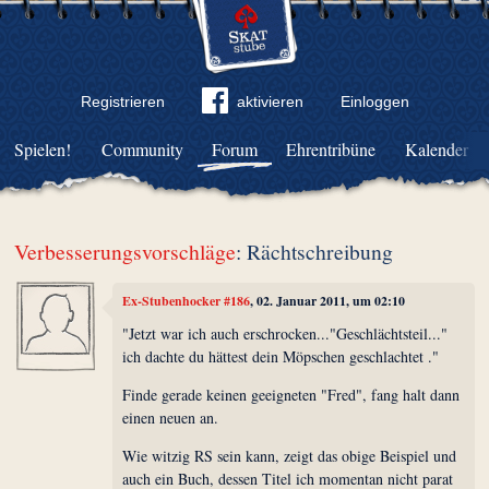
Registrieren
aktivieren
Einloggen
Spielen!
Community
Forum
Ehrentribüne
Kalender
Verbesserungsvorschläge
: Rächtschreibung
Ex-Stubenhocker #186
, 02. Januar 2011, um 02:10
"Jetzt war ich auch erschrocken..."Geschlächtsteil..."
ich dachte du hättest dein Möpschen geschlachtet ."
Finde gerade keinen geeigneten "Fred", fang halt dann
einen neuen an.
Wie witzig RS sein kann, zeigt das obige Beispiel und
auch ein Buch, dessen Titel ich momentan nicht parat