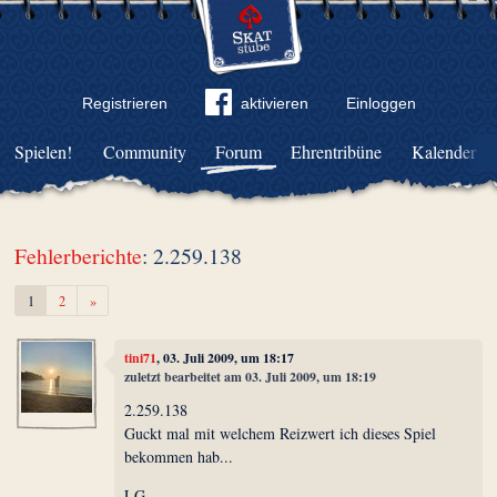
Registrieren
aktivieren
Einloggen
Spielen!
Community
Forum
Ehrentribüne
Kalender
Fehlerberichte
: 2.259.138
Weiter
1
2
»
tini71
, 03. Juli 2009, um 18:17
zuletzt bearbeitet am 03. Juli 2009, um 18:19
2.259.138
Guckt mal mit welchem Reizwert ich dieses Spiel
bekommen hab...
LG