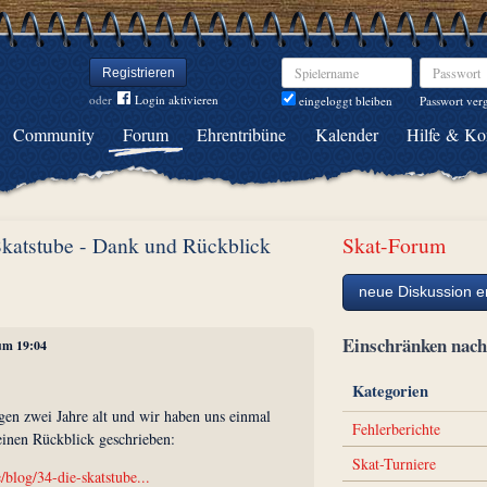
Spielername
Passwort
Registrieren
oder
Login aktivieren
Passwort ver
eingeloggt bleiben
Community
Forum
Ehrentribüne
Kalender
Hilfe & Ko
Skatstube - Dank und Rückblick
Skat-Forum
neue Diskussion er
Einschränken na
 um 19:04
Kategorien
gen zwei Jahre alt und wir haben uns einmal
Fehlerberichte
einen Rückblick geschrieben:
Skat-Turniere
/blog/34-die-skatstube...