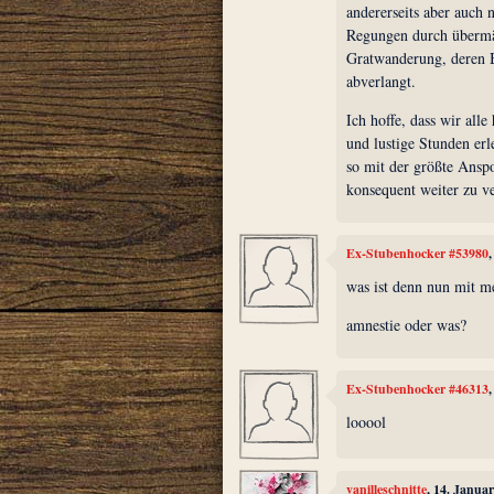
andererseits aber auch 
Regungen durch übermäß
Gratwanderung, deren 
abverlangt.
Ich hoffe, dass wir all
und lustige Stunden erl
so mit der größte Ansp
konsequent weiter zu ve
Ex-Stubenhocker #53980
was ist denn nun mit m
amnestie oder was?
Ex-Stubenhocker #46313
looool
vanilleschnitte
, 14. Janua