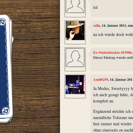
lol
calla
, 14. Januar 2011, um
na ich wurde doch wohl
Ex-Stubenhocker #53980
Dieser Eintrag wurde entf
Andi0259
, 14. Januar 20
Ja Modus, Sweetyyyy hat
ich auch gesagt hätte,
komplett an.
Ergänzend möchte ich m
unendliche Toleranz u
hier immer mal wieder 
ohne einerseits zu nach