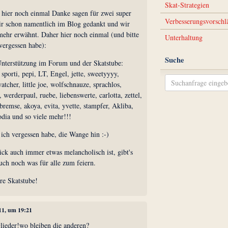
Skat-Strategien
hier noch einmal Danke sagen für zwei super
Verbesserungsvorschl
ir schon namentlich im Blog gedankt und wir
mehr erwähnt. Daher hier noch einmal (und bitte
Unterhaltung
 vergessen habe):
Suche
nterstützung im Forum und der Skatstube:
sporti, pepi, LT, Engel, jette, sweetyyyy,
atcher, little joe, wolfschnauze, sprachlos,
 werderpaul, ruebe, liebenswerte, carlotta, zettel,
 bremse, akoya, evita, yvette, stampfer, Akliba,
dia und so viele mehr!!!
n ich vergessen habe, die Wange hin :-)
ck auch immer etwas melancholisch ist, gibt's
ch noch was für alle zum feiern.
re Skatstube!
011, um 19:21
glieder!wo bleiben die anderen?