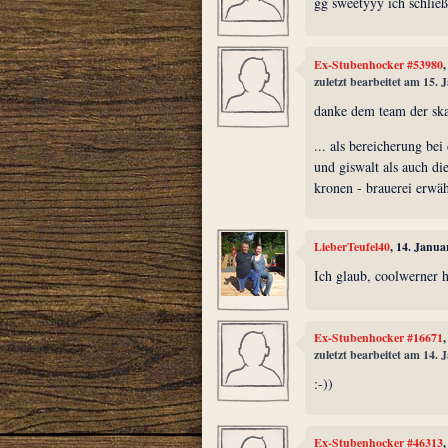
gg sweetyyy ich schlie
Ex-Stubenhocker #53980
zuletzt bearbeitet am 15.
danke dem team der ska
... als bereicherung be
und giswalt als auch d
kronen - brauerei erwä
LieberTeufel40
, 14. Janua
Ich glaub, coolwerner 
Ex-Stubenhocker #16671
zuletzt bearbeitet am 14.
:-))
Ex-Stubenhocker #46313