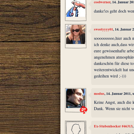
coolwerner
, 14. Januar 2
danke!es geht doch wen
sweetyyyy01
, 14. Januar 
sooooooooo,hier auch n
ich denke auch,dass wir
eure gewissenhafte arbe
angenehmen atmosphäre,e
dankeschön für diese to
weiterentwickelt hat un
gedeihen wird ;-)))
modus
, 14. Januar 2011,
Keine Angst, auch die
Dank. Wenn sie nicht v
Ex-Stubenhocker #46313