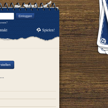
Einloggen
gessen?
ntakt
Spielen!
stellen
ch…