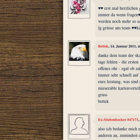
♥♥ erst mal herzlichen 
immer da wenn fragen♥o
werden noch mehr so sch
lg grüsse ans team ♥♥ki
Bettek
, 14. Januar 2011, 
danke dem team der skat
tage fehlen - die ersten 
offenes ohr - egal ob za
immer sehr schnell auf 
eure leistung. was sind
mieserable kartenvertei
gruss
bettek
Ex-Stubenhocker #47171
also ich bedanke mich e
anderen an, zumindest 