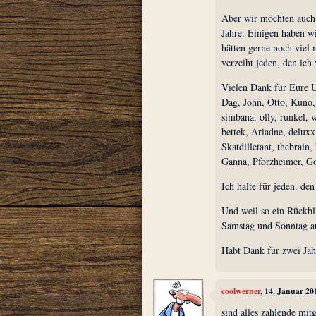
Aber wir möchten auch 
Jahre. Einigen haben w
hätten gerne noch viel 
verzeiht jeden, den ich
Vielen Dank für Eure U
Dag, John, Otto, Kuno, 
simbana, olly, runkel, w
bettek, Ariadne, deluxx,
Skatdilletant, thebrain,
Ganna, Pforzheimer, Go
Ich halte für jeden, de
Und weil so ein Rückbli
Samstag und Sonntag au
Habt Dank für zwei Jah
coolwerner
, 14. Januar 2
sind alles zahlende mit