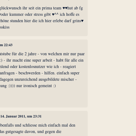
glückwunsch ihr seit ein prima team ♥♥hut ab fg
der kummer oder stress gibt ♥^^ ich hoffe es
öne stunden hier die ich hier erlebe darf grins♥
sskiss
um 22:43
stube für die 2 jahre - von welchen mir nur paar
:) - ihr macht eine super arbeit - habt für alle ein
hlend oder kostenlosnutzer wie ich - reagiert
anfragen - beschwerden - hilfen. einfach super
 dagegen unzureichend ausgebildete mischer -
lung :)))) nur ironisch gemeint :)
, 14. Januar 2011, um 23:31
benfalls und schliesse mich einfach mal den
das gutgesagte davon, und gegen die