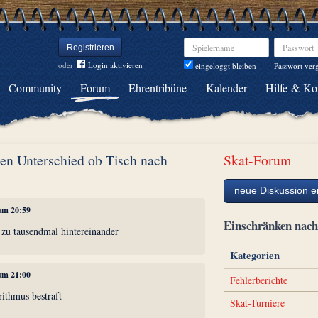
Spielername
Passwort
Registrieren
oder
Login aktivieren
Passwort ver
eingeloggt bleiben
Community
Forum
Ehrentribüne
Kalender
Hilfe & Ko
nen Unterschied ob Tisch nach
Skat-Forum
neue Diskussion er
 um 20:59
Einschränken na
 zu tausendmal hintereinander
Kategorien
 um 21:00
Fehlerberichte
ithmus bestraft
Skat-Turniere