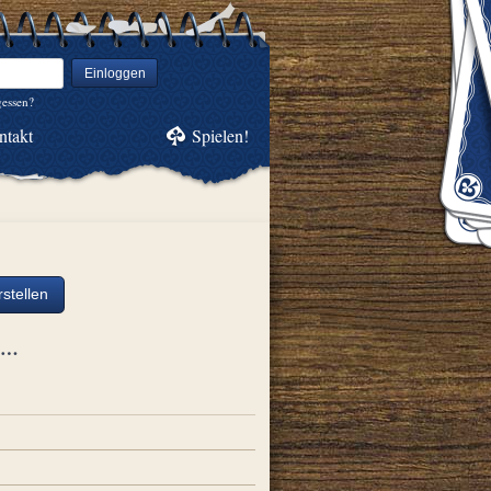
Einloggen
gessen?
ntakt
Spielen!
stellen
ch…