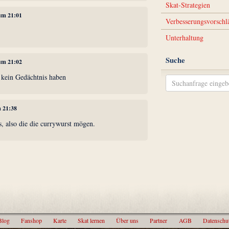
Skat-Strategien
 um 21:01
Verbesserungsvorschl
Unterhaltung
Suche
 um 21:02
 kein Gedächtnis haben
m 21:38
s, also die die currywurst mögen.
Blog
Fanshop
Karte
Skat lernen
Über uns
Partner
AGB
Datenschu