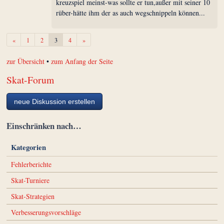
kreuzspiel meinst-was sollte er tun,außer mit seiner 10
rüber-hätte ihm der as auch wegschnippeln können...
Zurück
Weiter
«
1
2
3
4
»
zur Übersicht
•
zum Anfang der Seite
Skat-Forum
neue Diskussion erstellen
Einschränken nach…
Kategorien
Fehlerberichte
Skat-Turniere
Skat-Strategien
Verbesserungsvorschläge