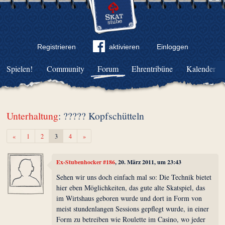
Registrieren
aktivieren
Einloggen
Spielen!
Community
Forum
Ehrentribüne
Kalender
Unterhaltung
: ????? Kopfschütteln
Zurück
Weiter
«
1
2
3
4
»
Ex-Stubenhocker #186
, 20. März 2011, um 23:43
Sehen wir uns doch einfach mal so: Die Technik bietet
hier eben Möglichkeiten, das gute alte Skatspiel, das
im Wirtshaus geboren wurde und dort in Form von
meist stundenlangen Sessions gepflegt wurde, in einer
Form zu betreiben wie Roulette im Casino, wo jeder