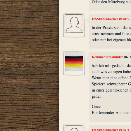
Oder den Mittelweg su
Ex-Stubenhocker #67877
in der Praxis sieht das 
ernst nehmen und ihre 
oder nur bei eigenen bl
Kommentarsammler
, 06.
hab ich mir gedacht, das
auch was zu sagen habe
Wenn man eine offene R
Spielern schwächerer Gü
in einer geschlossenen 
gehen.
Gruss
Ein lernender Amateur 
Ex-Stubenhocker #16671