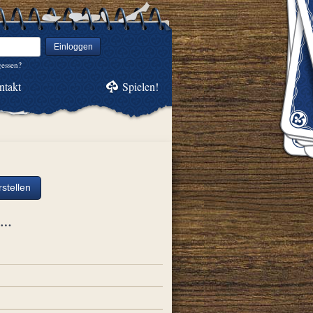
Einloggen
gessen?
ntakt
Spielen!
stellen
ch…