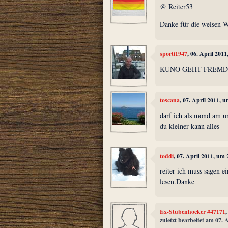
@ Reiter53
Danke für die weisen W
sporti1947
, 06. April 201
KUNO GEHT FREMD?
toscana
, 07. April 2011, 
darf ich als mond am u
du kleiner kann alles
toddi
, 07. April 2011, um 
reiter ich muss sagen ei
lesen.Danke
Ex-Stubenhocker #47171
zuletzt bearbeitet am 07. 