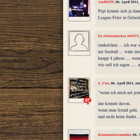
Andi0259
, 06. April 2011
Pepi könnte sich ja da
League-Feier in Gelsen
Ex-Stubenhocker #49475
runkelchen ... ich war s
net fussball ... wahr da
knapp 4 jahren .... wen
wie soll ich sagen .....
k_Uno
, 06. April 2011, u
"wenn ich mich net jem
das kommt davon,
wenn man fremd geht,
und nicht heim findet...
Kommentarsammler
, 06.