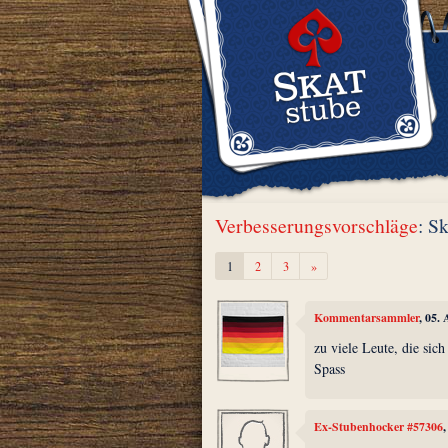
Verbesserungsvorschläge
: Sk
Weiter
1
2
3
»
Kommentarsammler
, 05.
zu viele Leute, die sic
Spass
Ex-Stubenhocker #57306