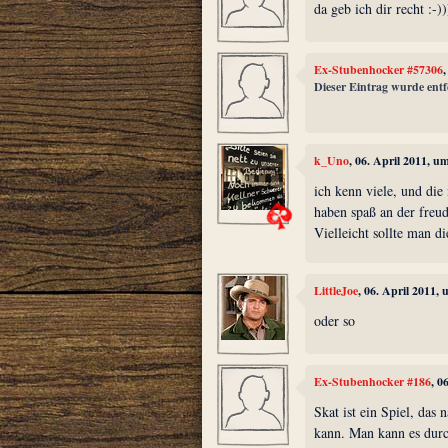
da geb ich dir recht :-))
Ex-Stubenhocker #57306
Dieser Eintrag wurde entf
k_Uno
, 06. April 2011, u
ich kenn viele, und die
haben spaß an der freu
Vielleicht sollte man d
LittleJoe
, 06. April 2011,
oder so
Ex-Stubenhocker #186
, 0
Skat ist ein Spiel, das
kann. Man kann es durc