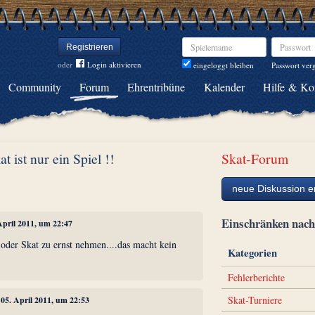
Spielername
Passwort
Registrieren
oder
Login aktivieren
Passwort ver
eingeloggt bleiben
Community
Forum
Ehrentribüne
Kalender
Hilfe & Ko
at ist nur ein Spiel !!
Skat-Forum
neue Diskussion er
Einschränken na
 April 2011, um 22:47
h oder Skat zu ernst nehmen....das macht kein
Kategorien
Fehlerberichte
Skat-Turniere
, 05. April 2011, um 22:53