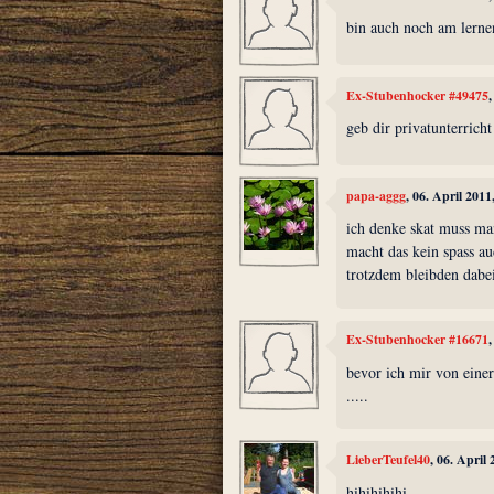
bin auch noch am lernen
Ex-Stubenhocker #49475
geb dir privatunterricht
papa-aggg
, 06. April 201
ich denke skat muss ma
macht das kein spass a
trotzdem bleibden dabe
Ex-Stubenhocker #16671
bevor ich mir von einer
.....
LieberTeufel40
, 06. April
hihihihihi