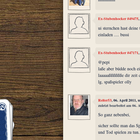
Ex-Stubenhocker #49475
ui sternchen hast deine 
einladen .... bussi
Ex-Stubenhocker #47171
@pepi
laße aber büdde noch ei
laaaaaßßßßßße dir zeit 
lg, spaßspieler olly
Reiter53
, 06. April 2011,
zuletzt bearbeitet am 06. 
So ganz nebenbei,
sicher sollte man das S
und Tod spielen zu tun. 