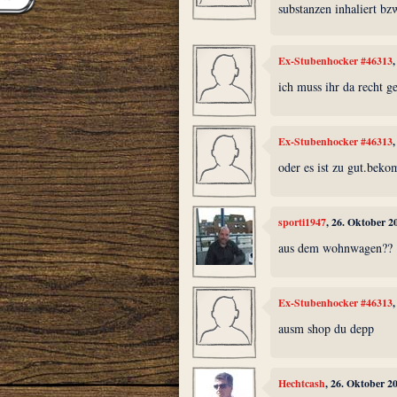
substanzen inhaliert bzw
Ex-Stubenhocker #46313
ich muss ihr da recht g
Ex-Stubenhocker #46313
oder es ist zu gut.bek
sporti1947
, 26. Oktober 2
aus dem wohnwagen??
Ex-Stubenhocker #46313
ausm shop du depp
Hechtcash
, 26. Oktober 2