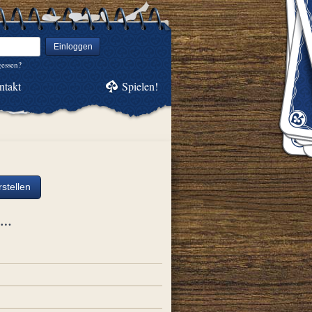
Einloggen
gessen?
ntakt
Spielen!
stellen
ch…