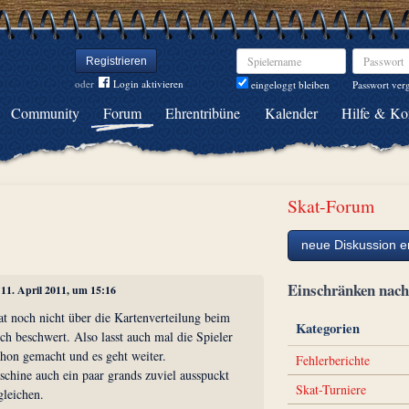
Spielername
Passwort
Registrieren
oder
Login aktivieren
Passwort ver
eingeloggt bleiben
Community
Forum
Ehrentribüne
Kalender
Hilfe & Ko
Skat-Forum
neue Diskussion er
Einschränken na
, 11. April 2011, um 15:16
at noch nicht über die Kartenverteilung beim
Kategorien
ich beschwert. Also lasst auch mal die Spieler
schon gemacht und es geht weiter.
Fehlerberichte
hine auch ein paar grands zuviel ausspuckt
Skat-Turniere
gleichen.