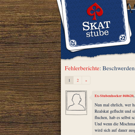
Fehlerberichte
: Beschwerden
Weiter
1
2
»
Ex-Stubenhocker #68620
Nun mal ehrlich, wer h
Realskat geflucht und s
fluchen, hab es selbst 
Und wenn die Mischmasc
wird sich auf dauer aus