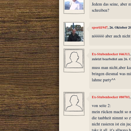
Jedem das seine, aber 
schreiben?
sporti1947
, 26. Oktober 2
nööööö aber auch nicht
Ex-Stubenhocker #46313
zuletzt bearbeitet am 26.
muss man nicht,aber ka
bringen diesmal was mi
lahme party^^
Ex-Stubenhocker #80703
von seite 2:
mein rücken macht so 
die taubheit nimmt so z
nicht rasieren ist ein ju
take it all, it's allways 