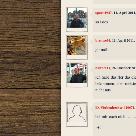
sporti1947
, 11. April 201
so isses
bremse54
, 11. April 2011
gb mdb
hannes11
, 26. Oktober 20
ich habe das rler das d
bekommen. aber meisten
nicht aus.
Ex-Stubenhocker #16671
bei mir auch nicht .......
:-((