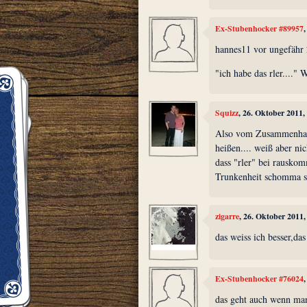
Ex-Stubenhocker #89957
hannes11 vor ungefähr
"ich habe das rler...."
Squizz
, 26. Oktober 2011
Also vom Zusammenhang
heißen.... weiß aber ni
dass "rler" bei rausko
Trunkenheit schomma s
zigarre
, 26. Oktober 2011
das weiss ich besser,da
Ex-Stubenhocker #76024
das geht auch wenn ma