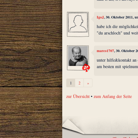
IgoJ
, 30. Oktober 2011, 
habe ich die möglichkei
"du arschloch" und wei
marco1707
, 30. Oktober 
unter hilfe&kontakt an
am besten mit spielnu
Weiter
1
2
»
zur Übersicht
•
zum Anfang der Seite