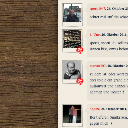
sporti1947
, 26. Oktober 2
achtet mal auf die sch
k_Uno
, 26. Oktober 2011
sporti, sporti, du soll
sinnen bist, etwas behu
marco1707
, 26. Oktober 
zu dem ist jedes wort z
drei spiele ein grand e
nullouvert und hannes 
nehmen und trösten!!!
Squizz
, 26. Oktober 2011
Bei tieferen Sinnkrisen
gegen mich :)