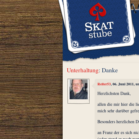
Unterhaltung
: Danke
Reiter53
, 06. Juni 2011, 
Herzlichsten Dank,
allen die mir hier die 
mich sehr darüber gefre
Besonders herzlichen D
an Franz der es sich ni
(oder stand er noch wer