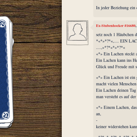
In jeder Beziehung ein 
Ex-Stubenhocker #16680
setz noch 1 Häubchen dr
*«*»*?*«,.... EIN L
....,»*?*«*»*?*«
«*» Ein Lachen steckt 
Ein Lachen kann ins He
Glück und Freude mit s
«*» Ein Lachen ist ein 
macht vielen Menschen
Ein Lachen deinen Tag e
man versteht es auf der
«*» Einem Lachen, da
an,
-
keiner widerstehen kan