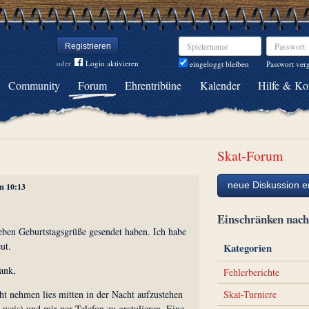
Spielername
Passwort
Registrieren
oder
Login aktivieren
Passwort ver
eingeloggt bleiben
Community
Forum
Ehrentribüne
Kalender
Hilfe & Ko
Skat-Forum
neue Diskussion er
um 10:13
Einschränken na
lieben Geburtstagsgrüße gesendet haben. Ich habe
ut.
Kategorien
ank,
Fehlerberichte
Skat-Turniere
cht nehmen lies mitten in der Nacht aufzustehen
 weis) und mir per Telefon zu gratulieren. Eine