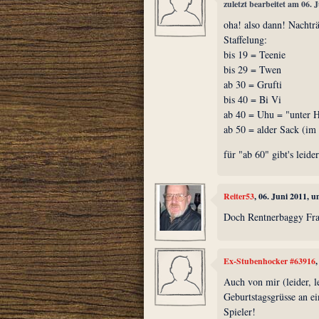
zuletzt bearbeitet am 06. 
oha! also dann! Nachträ
Staffelung:
bis 19 = Teenie
bis 29 = Twen
ab 30 = Grufti
bis 40 = Bi Vi
ab 40 = Uhu = "unter 
ab 50 = alder Sack (im
für "ab 60" gibt's leide
Reiter53
, 06. Juni 2011, 
Doch Rentnerbaggy Frak
Ex-Stubenhocker #63916
Auch von mir (leider, l
Geburtstagsgrüsse an e
Spieler!