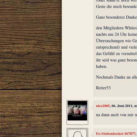
Geste die mich besonder
Ganz besonderes Danke
den Mitgliedern Whites
nachts um 24 Uhr keine
Überraschungen wie Ged
entsprechend) und viel
das Gefühl zu vermitte
ihr seid was ganz beson
haben.
Nochmals Danke an al
Reiter53
nico2005
, 06. Juni 2011, 
na dann auch von mir n
Ex-Stubenhocker #67877