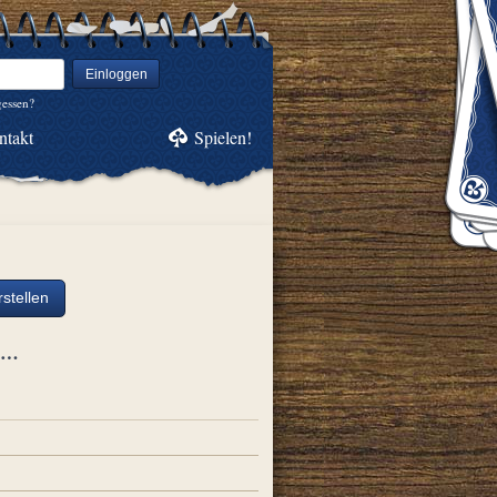
Einloggen
gessen?
ntakt
Spielen!
stellen
ch…