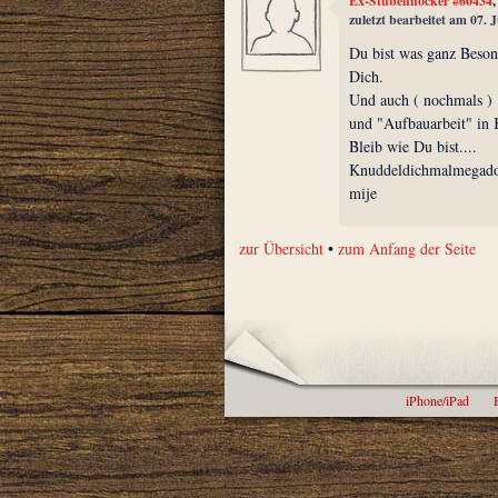
Ex-Stubenhocker #60434
zuletzt bearbeitet am 07. 
Du bist was ganz Besond
Dich.
Und auch ( nochmals ) 
und "Aufbauarbeit" in 
Bleib wie Du bist....
Knuddeldichmalmegado
mije
zur Übersicht
•
zum Anfang der Seite
iPhone/iPad