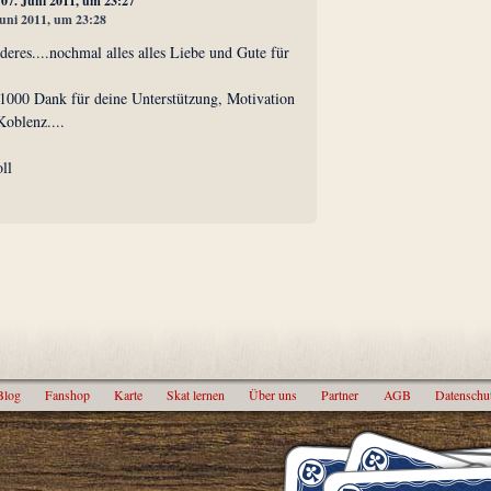
, 07. Juni 2011, um 23:27
Juni 2011, um 23:28
eres....nochmal alles alles Liebe und Gute für
1000 Dank für deine Unterstützung, Motivation
Koblenz....
ll
Blog
Fanshop
Karte
Skat lernen
Über uns
Partner
AGB
Datenschu