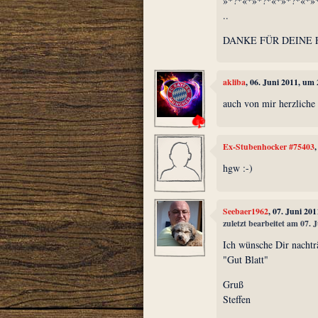
»*?*«*»*?*«*»*?*«*»
..
DANKE FÜR DEINE
akliba
, 06. Juni 2011, um
auch von mir herzliche
Ex-Stubenhocker #75403
hgw :-)
Seebaer1962
, 07. Juni 20
zuletzt bearbeitet am 07. 
Ich wünsche Dir nachtr
"Gut Blatt"
Gruß
Steffen