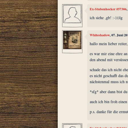
Ex-Stubenhocker #57306
ich siehe ,gb! :-)))lg
Whiteshadow
, 07. Juni 2
hallo mein lieber reiter,
es war mir eine ehre an
den abend mit versüsse
schade das ich nicht eh
es nicht geschafft das 
nächstenmal muss ich n
*sfg* aber dann bist du
auch ich bin froh einen
p.s. danke für die ermu