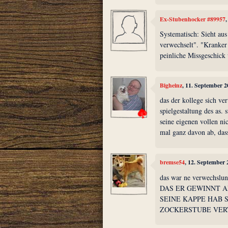
Ex-Stubenhocker #89957
Systematisch: Sieht aus
verwechselt". "Kranker 
peinliche Missgeschick 
Bigheinz
, 11. September 
das der kollege sich ve
spielgestaltung des as.
seine eigenen vollen nic
mal ganz davon ab, das
bremse54
, 12. September
das war ne verwech
DAS ER GEWINNT A
SEINE KAPPE HAB 
ZOCKERSTUBE VE