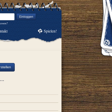
Einloggen
gessen?
ntakt
Spielen!
stellen
ch…