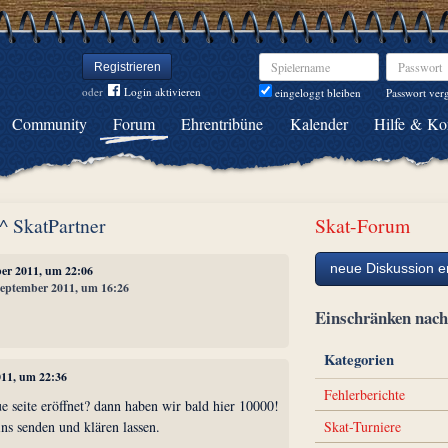
Spielername
Passwort
Registrieren
oder
Login aktivieren
Passwort ver
eingeloggt bleiben
Community
Forum
Ehrentribüne
Kalender
Hilfe & Ko
^^ SkatPartner
Skat-Forum
neue Diskussion er
ber 2011, um 22:06
 September 2011, um 16:26
Einschränken na
Kategorien
011, um 22:36
Fehlerberichte
e seite eröffnet? dann haben wir bald hier 10000!
Skat-Turniere
ns senden und klären lassen.