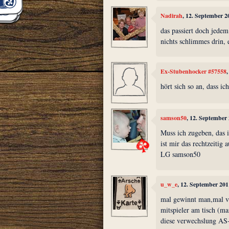
Nadirah
, 12. September 2
das passiert doch jede
nichts schlimmes drin, e
Ex-Stubenhocker #57558
hört sich so an, dass i
samson50
, 12. September
Muss ich zugeben, das i
ist mir das rechtzeitig a
LG samson50
u_w_e
, 12. September 20
mal gewinnt man,mal ve
mitspieler am tisch (ma
diese verwechslung AS-