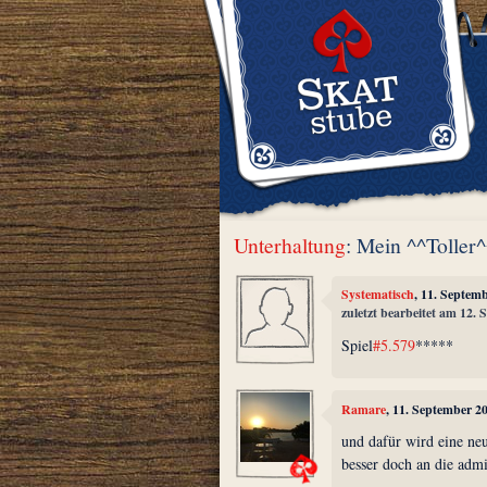
Unterhaltung
: Mein ^^Toller
Systematisch
, 11. Septem
zuletzt bearbeitet am 12.
Spiel
#5.579
*****
Ramare
, 11. September 2
und dafür wird eine neu
besser doch an die admi