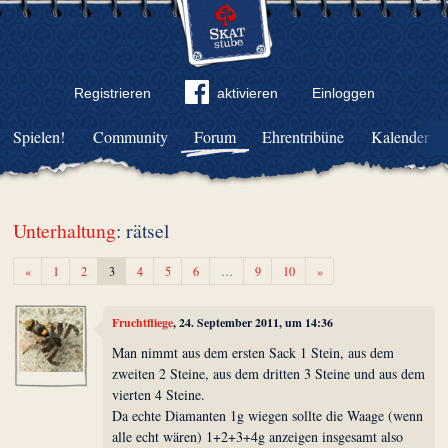
Registrieren
aktivieren
Einloggen
Spielen!
Community
Forum
Ehrentribüne
Kalender
Unterhaltung
: rätsel
Zurück
Weiter
«
1
2
3
4
5
6
…
9
10
»
Fruchtfliege
, 24. September 2011, um 14:36
Man nimmt aus dem ersten Sack 1 Stein, aus dem
zweiten 2 Steine, aus dem dritten 3 Steine und aus dem
vierten 4 Steine.
Da echte Diamanten 1g wiegen sollte die Waage (wenn
alle echt wären) 1+2+3+4g anzeigen insgesamt also