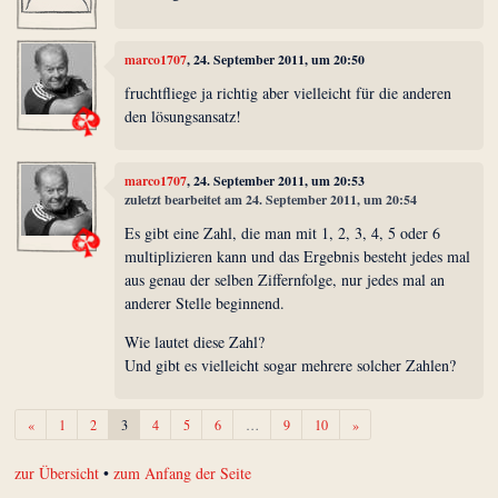
marco1707
, 24. September 2011, um 20:50
fruchtfliege ja richtig aber vielleicht für die anderen
den lösungsansatz!
marco1707
, 24. September 2011, um 20:53
zuletzt bearbeitet am 24. September 2011, um 20:54
Es gibt eine Zahl, die man mit 1, 2, 3, 4, 5 oder 6
multiplizieren kann und das Ergebnis besteht jedes mal
aus genau der selben Ziffernfolge, nur jedes mal an
anderer Stelle beginnend.
Wie lautet diese Zahl?
Und gibt es vielleicht sogar mehrere solcher Zahlen?
Zurück
Weiter
«
1
2
3
4
5
6
…
9
10
»
zur Übersicht
•
zum Anfang der Seite