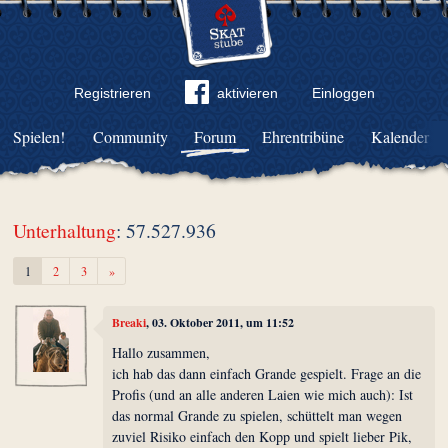
Registrieren
aktivieren
Einloggen
Spielen!
Community
Forum
Ehrentribüne
Kalender
Unterhaltung
: 57.527.936
Weiter
1
2
3
»
Breaki
, 03. Oktober 2011, um 11:52
Hallo zusammen,
ich hab das dann einfach Grande gespielt. Frage an die
Profis (und an alle anderen Laien wie mich auch): Ist
das normal Grande zu spielen, schüttelt man wegen
zuviel Risiko einfach den Kopp und spielt lieber Pik,