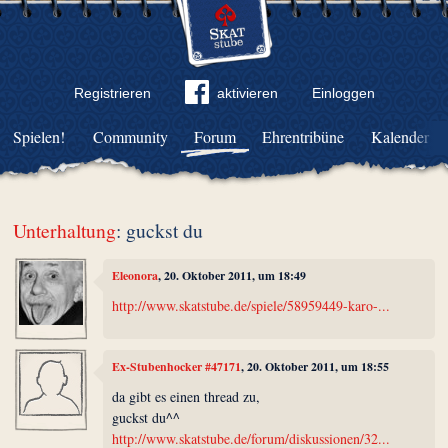
Registrieren
aktivieren
Einloggen
Spielen!
Community
Forum
Ehrentribüne
Kalender
Unterhaltung
: guckst du
Eleonora
, 20. Oktober 2011, um 18:49
http://www.skatstube.de/spiele/58959449-karo-...
Ex-Stubenhocker #47171
, 20. Oktober 2011, um 18:55
da gibt es einen thread zu,
guckst du^^
http://www.skatstube.de/forum/diskussionen/32...