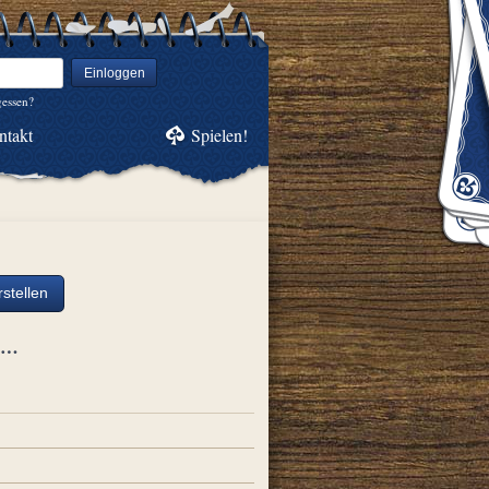
Einloggen
gessen?
ntakt
Spielen!
stellen
ch…