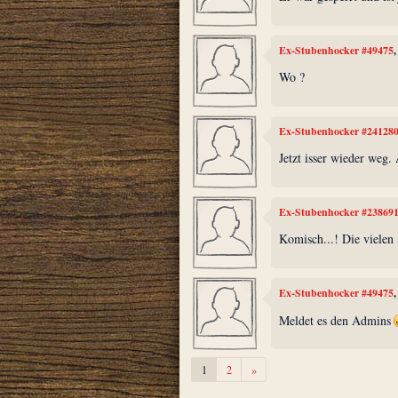
Ex-Stubenhocker #49475
Wo ?
Ex-Stubenhocker #24128
Jetzt isser wieder weg.
Ex-Stubenhocker #23869
Komisch...! Die vielen 
Ex-Stubenhocker #49475
Meldet es den Admins
Weiter
1
2
»