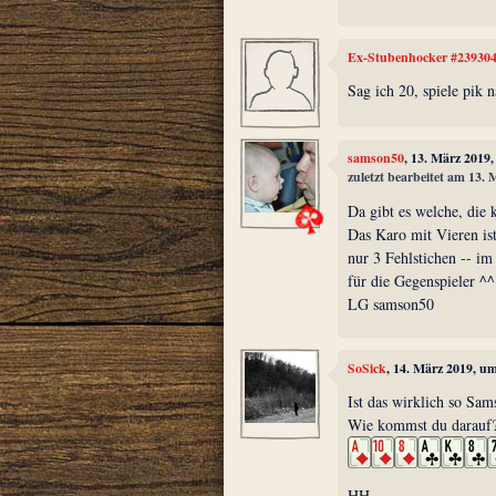
Ex-Stubenhocker #23930
Sag ich 20, spiele pik
samson50
, 13. März 2019
zuletzt bearbeitet am 13.
Da gibt es welche, die 
Das Karo mit Vieren ist
nur 3 Fehlstichen -- i
für die Gegenspieler ^^
LG samson50
SoSick
, 14. März 2019, u
Ist das wirklich so Sam
Wie kommst du darau
HH