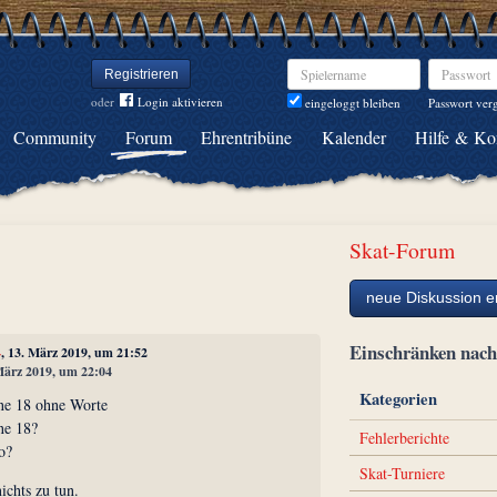
Spielername
Passwort
Registrieren
oder
Login aktivieren
Passwort ver
eingeloggt bleiben
Community
Forum
Ehrentribüne
Kalender
Hilfe & Ko
Skat-Forum
neue Diskussion er
Einschränken na
4
, 13. März 2019, um 21:52
 März 2019, um 22:04
Kategorien
e 18 ohne Worte
ne 18?
Fehlerberichte
o?
Skat-Turniere
ichts zu tun.