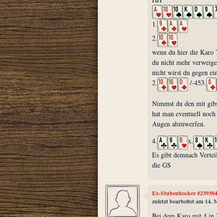
1.
2.
wenn du hier die Karo 7
du nicht mehr verweigern
nicht wirst du gegen e
2.
/-453.
Nimmst du den mit gibst
hat man eventuell noch
Augen abzuwerfen.
4.
x.
Es gibt demnach Vertei
die GS
Ex-Stubenhocker #23930
zuletzt bearbeitet am 14.
Bei dem Karo mit 4 in