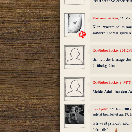
Ernsthaft? So einer darf
Kartenvernichter
, 16. Mä
Klar...warum sollte man
sondern überall spielen
Ex-Stubenhocker #24128
Bin ich die Einzige die
Grübel,grübel
Ex-Stubenhocker #49475
Melde Adolf bei den A
moshpit84
, 17. März 2019
zuletzt bearbeitet am 17.
Ích weiß ja nicht, aber
"RadolF"...