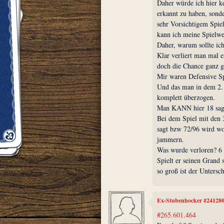
Daher würde ich hier k
erkannt zu haben, sonde
sehr Vorsichtigem Spie
kann ich meine Spielwei
Daher, warum sollte ic
Klar verliert man mal 
doch die Chance ganz g
Mir waren Defensive Sp
Und das man in dem 2. 
komplett überzogen.
Man KANN hier 18 sage
Bei dem Spiel mit den 
sagt bzw 72/96 wird wo
jammern.
Was wurde verloren? 6
Spielt er seinen Grand 
so groß ist der Untersch
Ex-Stubenhocker #24128
#265.601.464