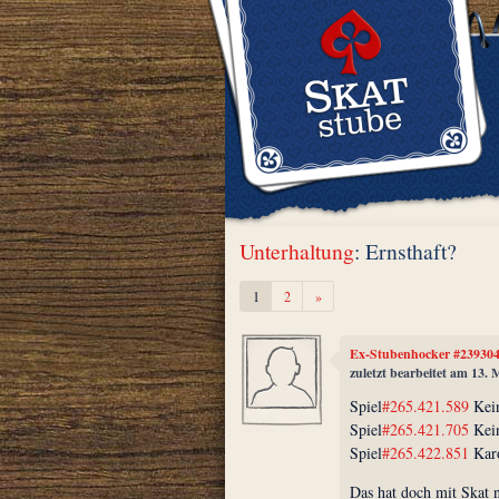
Unterhaltung
: Ernsthaft?
Weiter
1
2
»
Ex-Stubenhocker #23930
zuletzt bearbeitet am 13.
Spiel
#265.421.589
Kein
Spiel
#265.421.705
Kei
Spiel
#265.422.851
Kar
Das hat doch mit Skat n