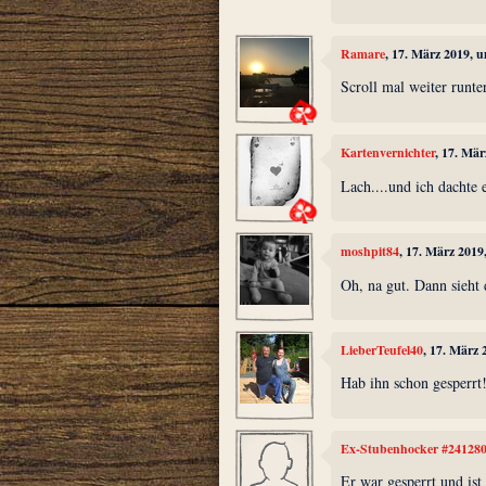
Ramare
, 17. März 2019, 
Scroll mal weiter runte
Kartenvernichter
, 17. Mä
Lach....und ich dachte
moshpit84
, 17. März 2019
Oh, na gut. Dann sieht
LieberTeufel40
, 17. März
Hab ihn schon gesperrt
Ex-Stubenhocker #24128
Er war gesperrt und ist 