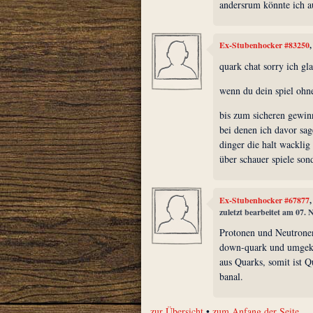
andersrum könnte ich a
Ex-Stubenhocker #83250
quark chat sorry ich gl
wenn du dein spiel ohn
bis zum sicheren gewinn
bei denen ich davor sag
dinger die halt wacklig 
über schauer spiele son
Ex-Stubenhocker #67877
zuletzt bearbeitet am 07.
Protonen und Neutronen
down-quark und umgekeh
aus Quarks, somit ist Q
banal.
zur Übersicht
•
zum Anfang der Seite