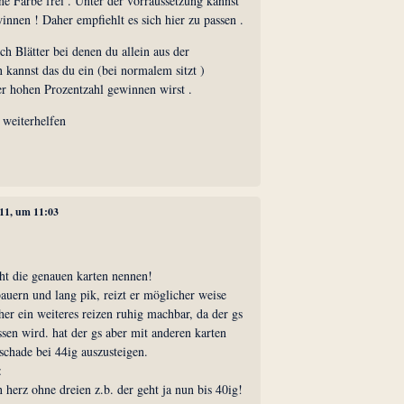
ne Farbe frei . Unter der vorraussetzung kannst
nnen ! Daher empfiehlt es sich hier zu passen .
ch Blätter bei denen du allein aus der
 kannst das du ein (bei normalem sitzt )
er hohen Prozentzahl gewinnen wirst .
r weiterhelfen
11, um 11:03
icht die genauen karten nennen!
 bauern und lang pik, reizt er möglicher weise
er ein weiteres reizen ruhig machbar, da der gs
ssen wird. hat der gs aber mit anderen karten
schade bei 44ig auszusteigen.
:
 herz ohne dreien z.b. der geht ja nun bis 40ig!