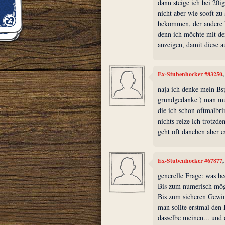
dann steige ich bei 20ig
nicht aber-wie sooft zu
bekommen, der andere k
denn ich möchte mit de
anzeigen, damit diese 
Ex-Stubenhocker #83250
naja ich denke mein Bsp
grundgedanke ) man mu
die ich schon oftmalbri
nichts reize ich trotzd
geht oft daneben aber e
Ex-Stubenhocker #67877
generelle Frage: was be
Bis zum numerisch mög
Bis zum sicheren Gewi
man sollte erstmal den B
dasselbe meinen... und 