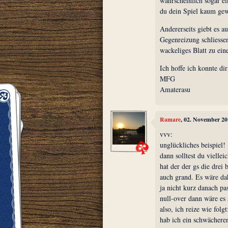
wahrscheinlich sogar ei
du dein Spiel kaum gewi
Andererseits giebt es au
Gegenreizung schliessen
wackeliges Blatt zu ein
Ich hoffe ich konnte di
MFG
Amaterasu
Ramare
, 02. November 20
vvv:
unglückliches beispiel!
dann solltest du vielle
hat der der gs die drei
auch grand. Es wäre dah
ja nicht kurz danach pa
null-over dann wäre es 
also, ich reize wie folgt
hab ich ein schwächeren