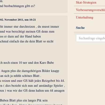
in.
Skat-Strategien
nd beobachtungen gibt es?
Verbesserungsvorschl
Unterhaltung
, 02. November 2011, um 10:21
icht immer stur durchreizen , du musst immer
Suche
h und was berechtigt meinen GS denn zum
uss er dazu auf der Hand haben
chmal einfach das du dein Blatt so nicht
uch noch einen 10 ner und den Karo Bube
43 Augen plus die dazugehörigen Bilder knapp
an sich ja mhhh schönes Blatt .
u reizen und euer GS hält jedes Reizgebot bis 44.
n ( dies bezieht sich nun auf anständige Spieler ,
eizen ) was wir der GS denn halten um 44 ansagen
Buben Blatt plus ein langes Pik sein