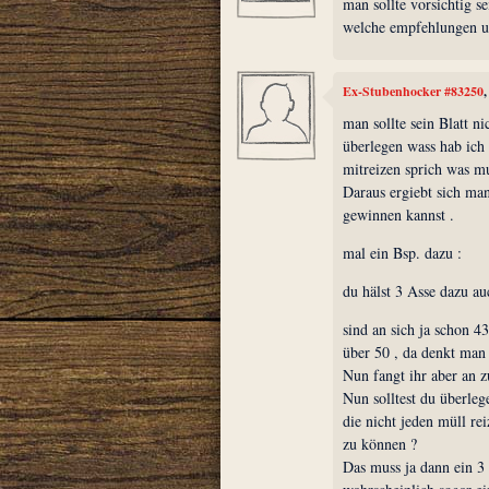
man sollte vorsichtig se
welche empfehlungen u
Ex-Stubenhocker #83250
man sollte sein Blatt n
überlegen wass hab ic
mitreizen sprich was m
Daraus ergiebt sich man
gewinnen kannst .
mal ein Bsp. dazu :
du hälst 3 Asse dazu a
sind an sich ja schon 
über 50 , da denkt man 
Nun fangt ihr aber an z
Nun solltest du überlege
die nicht jeden müll r
zu können ?
Das muss ja dann ein 3 