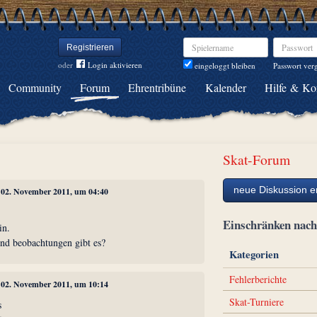
Spielername
Passwort
Registrieren
oder
Login aktivieren
Passwort ver
eingeloggt bleiben
Community
Forum
Ehrentribüne
Kalender
Hilfe & Ko
Skat-Forum
neue Diskussion er
, 02. November 2011, um 04:40
.
Einschränken na
in.
nd beobachtungen gibt es?
Kategorien
Fehlerberichte
, 02. November 2011, um 10:14
Skat-Turniere
s