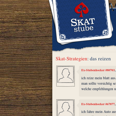
Skat-Strategien
: das reizen
Ex-Stubenhocker #80703
ich reize mein blatt aus
man sollte vorsichtig se
welche empfehlungen u
Ex-Stubenhocker #67877
ich fahre mein Auto au