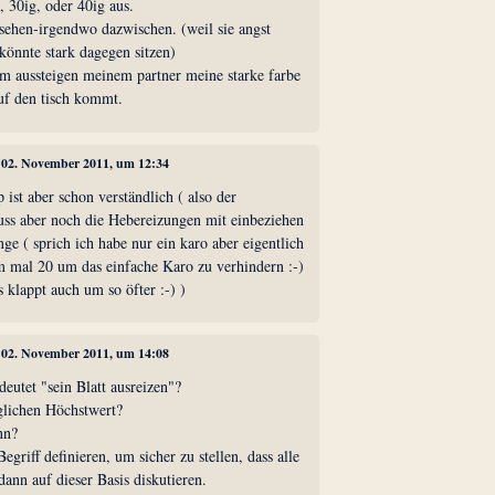
, 30ig, oder 40ig aus.
 sehen-irgendwo dazwischen. (weil sie angst
önnte stark dagegen sitzen)
m aussteigen meinem partner meine starke farbe
auf den tisch kommt.
, 02. November 2011, um 12:34
 ist aber schon verständlich ( also der
ss aber noch die Hebereizungen mit einbeziehen
nge ( sprich ich habe nur ein karo aber eigentlich
em mal 20 um das einfache Karo zu verhindern :-)
s klappt auch um so öfter :-) )
, 02. November 2011, um 14:08
deutet "sein Blatt ausreizen"?
lichen Höchstwert?
nn?
egriff definieren, um sicher zu stellen, dass alle
dann auf dieser Basis diskutieren.