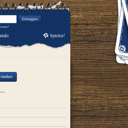
Einloggen
gessen?
ntakt
Spielen!
stellen
ch…