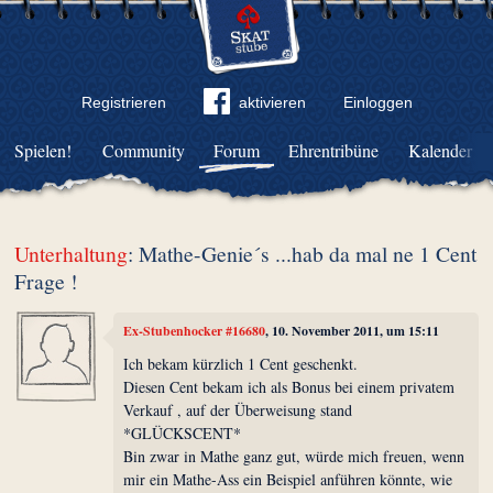
Registrieren
aktivieren
Einloggen
Spielen!
Community
Forum
Ehrentribüne
Kalender
Unterhaltung
: Mathe-Genie´s ...hab da mal ne 1 Cent
Frage !
Ex-Stubenhocker #16680
, 10. November 2011, um 15:11
Ich bekam kürzlich 1 Cent geschenkt.
Diesen Cent bekam ich als Bonus bei einem privatem
Verkauf , auf der Überweisung stand
*GLÜCKSCENT*
Bin zwar in Mathe ganz gut, würde mich freuen, wenn
mir ein Mathe-Ass ein Beispiel anführen könnte, wie