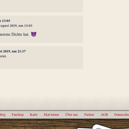
m 13:03
 August 2019, um 13:03
enorme Dichte hat.
st 2019, um 21:17
ernt.
Blog
Fanshop
Karte
Skat lernen
Über uns
Partner
AGB
Datenschu