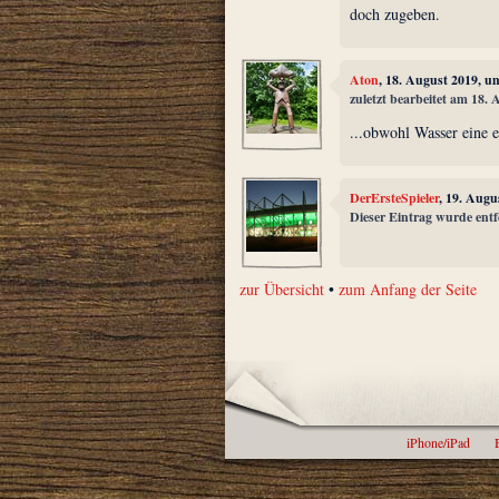
doch zugeben.
Aton
, 18. August 2019, u
zuletzt bearbeitet am 18.
...obwohl Wasser eine 
DerErsteSpieler
, 19. Augu
Dieser Eintrag wurde entf
zur Übersicht
•
zum Anfang der Seite
iPhone/iPad