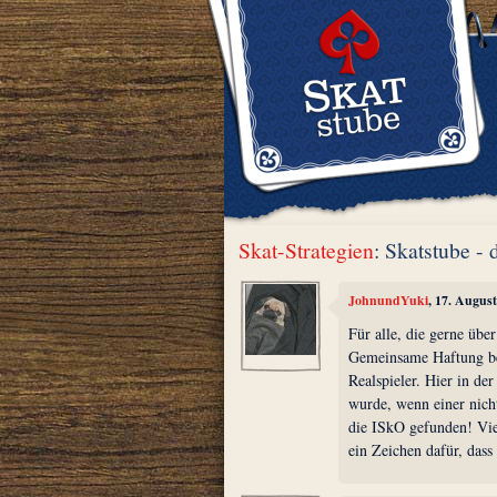
Skat-Strategien
: Skatstube -
JohnundYuki
, 17. Augus
Für alle, die gerne übe
Gemeinsame Haftung be
Realspieler. Hier in der
wurde, wenn einer nich
die ISkO gefunden! Vie
ein Zeichen dafür, dass