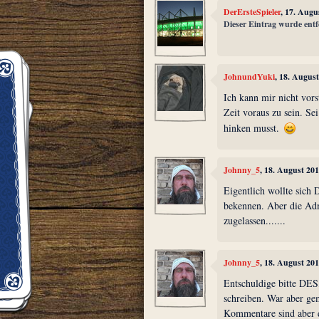
DerErsteSpieler
, 17. Augu
Dieser Eintrag wurde entf
JohnundYuki
, 18. Augus
Ich kann mir nicht vors
Zeit voraus zu sein. Sei
hinken musst.
Johnny_5
, 18. August 20
Eigentlich wollte sich 
bekennen. Aber die Adm
zugelassen.......
Johnny_5
, 18. August 20
Entschuldige bitte DES,
schreiben. War aber ge
Kommentare sind aber d