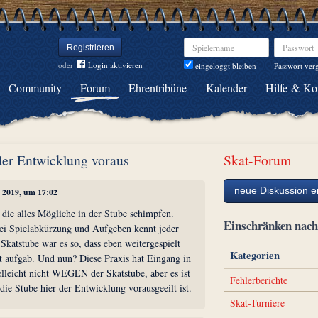
Spielername
Passwort
Registrieren
oder
Login aktivieren
Passwort ver
eingeloggt bleiben
Community
Forum
Ehrentribüne
Kalender
Hilfe & Ko
 der Entwicklung voraus
Skat-Forum
neue Diskussion er
t 2019, um 17:02
r die alles Mögliche in der Stube schimpfen.
Einschränken na
i Spielabkürzung und Aufgeben kennt jeder
 Skatstube war es so, dass eben weitergespielt
Kategorien
t aufgab. Und nun? Diese Praxis hat Eingang in
lleicht nicht WEGEN der Skatstube, aber es ist
Fehlerberichte
 die Stube hier der Entwicklung vorausgeeilt ist.
Skat-Turniere