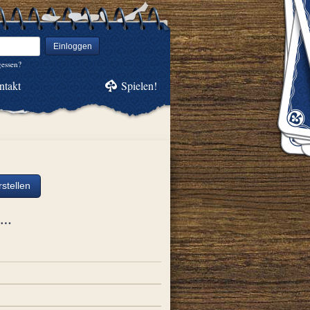
Einloggen
gessen?
ntakt
Spielen!
stellen
ch…