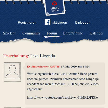
Registrieren
aktivieren
Einloggen
Spielen!
Community
Forum
Ehrentribüne
Kalender
Unterhaltung
: Lisa Licentia
Ex-Stubenhocker #250745
, 17. Mai 2020, um 18:24
Wer ist eigentlich diese Lisa Licentia? Habe gestern
über sie gelesen, ziemlich unterschiedliche Dinge (je
nachdem wo man hinschaut...). Habe jetzt ein Video
angeschaut:
https://www.youtube.com/watch?v=_dTMK25PRUo