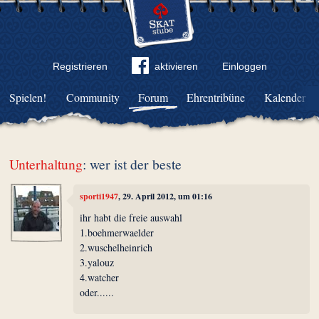
Registrieren
aktivieren
Einloggen
Spielen!
Community
Forum
Ehrentribüne
Kalender
Unterhaltung
: wer ist der beste
sporti1947
, 29. April 2012, um 01:16
ihr habt die freie auswahl
1.boehmerwaelder
2.wuschelheinrich
3.yalouz
4.watcher
oder......