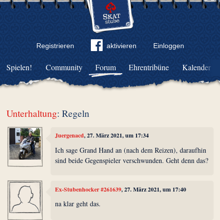
Registrieren
aktivieren
Einloggen
Spielen!
Community
Forum
Ehrentribüne
Kalender
Unterhaltung
: Regeln
Juergenacd
, 27. März 2021, um 17:34
Ich sage Grand Hand an (nach dem Reizen), daraufhin
sind beide Gegenspieler verschwunden. Geht denn das?
Ex-Stubenhocker #261639
, 27. März 2021, um 17:40
na klar geht das.