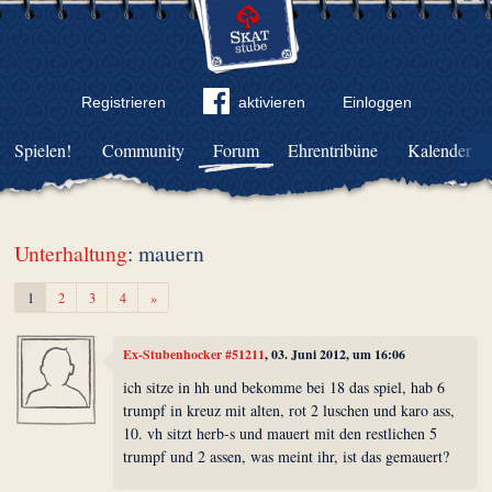
Registrieren
aktivieren
Einloggen
Spielen!
Community
Forum
Ehrentribüne
Kalender
Unterhaltung
: mauern
Weiter
1
2
3
4
»
Ex-Stubenhocker #51211
, 03. Juni 2012, um 16:06
ich sitze in hh und bekomme bei 18 das spiel, hab 6
trumpf in kreuz mit alten, rot 2 luschen und karo ass,
10. vh sitzt herb-s und mauert mit den restlichen 5
trumpf und 2 assen, was meint ihr, ist das gemauert?