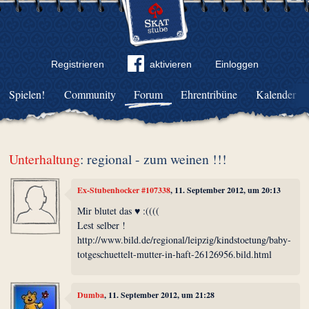
Registrieren
aktivieren
Einloggen
Spielen!
Community
Forum
Ehrentribüne
Kalender
Unterhaltung
: regional - zum weinen !!!
Ex-Stubenhocker #107338
, 11. September 2012, um 20:13
Mir blutet das ♥ :((((
Lest selber !
http://www.bild.de/regional/leipzig/kindstoetung/baby-
totgeschuettelt-mutter-in-haft-26126956.bild.html
Dumba
, 11. September 2012, um 21:28